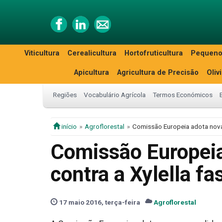
Viticultura
Cerealicultura
Hortofruticultura
Pequeno
Apicultura
Agricultura de Precisão
Oliv
Regiões
Vocabulário Agrícola
Termos Económicos
início
Agroflorestal
Comissão Europeia adota novas
Comissão Europei
contra a Xylella fa
17 maio 2016, terça-feira
Agroflorestal