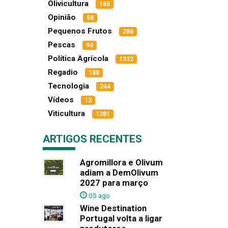
Olivicultura
165
Opinião
58
Pequenos Frutos
286
Pescas
94
Política Agrícola
1332
Regadio
188
Tecnologia
244
Vídeos
12
Viticultura
1381
ARTIGOS RECENTES
Agromillora e Olivum
adiam a DemOlivum
2027 para março
05 ago
Wine Destination
Portugal volta a ligar