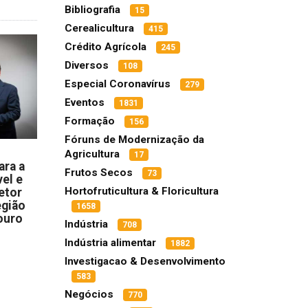
Bibliografia
15
Cerealicultura
415
Crédito Agrícola
245
Diversos
108
Especial Coronavírus
279
Eventos
1831
Formação
156
Fóruns de Modernização da
Agricultura
17
ara a
Frutos Secos
73
el e
Hortofruticultura & Floricultura
etor
egião
1658
ouro
Indústria
708
Indústria alimentar
1882
Investigacao & Desenvolvimento
583
Negócios
770