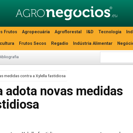
s Frutos
Agropecuária
Agroflorestal
I&D
Tecnologia
Ind
icultura
Frutos Secos
Regadio
Indústria Alimentar
Negóci
Bibliografia
 medidas contra a Xylella fastidiosa
a adota novas medidas
stidiosa