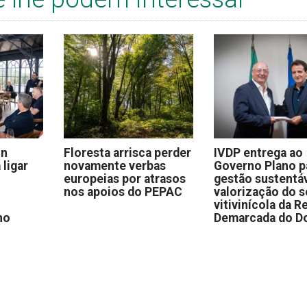
on
Floresta arrisca perder
IVDP entrega ao
 ligar
novamente verbas
Governo Plano p
europeias por atrasos
gestão sustentáv
nos apoios do PEPAC
valorização do s
vitivinícola da R
no
Demarcada do D