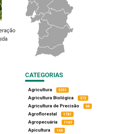
eração
gida
CATEGORIAS
Agricultura
5351
Agricultura Biológica
372
Agricultura de Precisão
66
Agroflorestal
1781
Agropecuária
1143
Apicultura
146