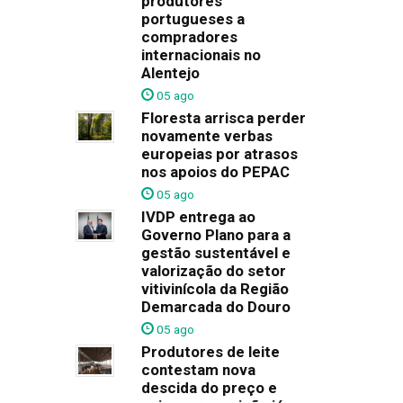
produtores
portugueses a
compradores
internacionais no
Alentejo
05 ago
Floresta arrisca perder
novamente verbas
europeias por atrasos
nos apoios do PEPAC
05 ago
IVDP entrega ao
Governo Plano para a
gestão sustentável e
valorização do setor
vitivinícola da Região
Demarcada do Douro
05 ago
Produtores de leite
contestam nova
descida do preço e