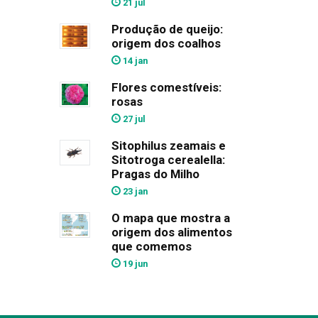
21 jul
Produção de queijo:
origem dos coalhos
14 jan
Flores comestíveis:
rosas
27 jul
Sitophilus zeamais e
Sitotroga cerealella:
Pragas do Milho
23 jan
O mapa que mostra a
origem dos alimentos
que comemos
19 jun