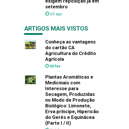
exigem reposição já em
setembro
05 ago
ARTIGOS MAIS VISTOS
Conheça as vantagens
do cartão CA
Agricultura do Crédito
Agrícola
03 fev
Plantas Aromáticas e
Medicinais com
Interesse para
Secagem, Produzidas
no Modo de Produção
Biológico: Limonete,
Erva príncipe, Hipericão
do Gerês e Equinácea
(Parte I / II)