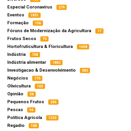
Especial Coronavírus
279
Eventos
1831
Formação
156
Fóruns de Modernização da Agricultura
17
Frutos Secos
73
Hortofruticultura & Floricultura
1658
Indústria
708
Indústria alimentar
1882
Investigacao & Desenvolvimento
583
Negócios
770
Olivicultura
165
Opinião
58
Pequenos Frutos
286
Pescas
94
Política Agrícola
1332
Regadio
188