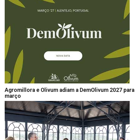
Agromillora e Olivum adiam a DemOlivum 2027 para
março