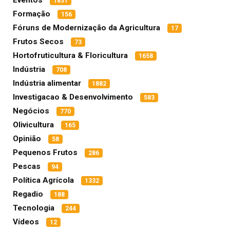
Eventos
1831
Formação
156
Fóruns de Modernização da Agricultura
17
Frutos Secos
73
Hortofruticultura & Floricultura
1658
Indústria
708
Indústria alimentar
1882
Investigacao & Desenvolvimento
583
Negócios
770
Olivicultura
165
Opinião
58
Pequenos Frutos
286
Pescas
94
Política Agrícola
1332
Regadio
188
Tecnologia
244
Vídeos
12