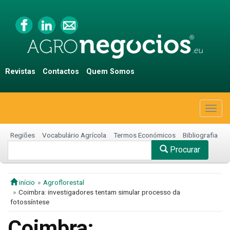
Revistas
Contactos
Quem Somos
Togg
navig
Regiões
Vocabulário Agrícola
Termos Económicos
Bibliografia
Procurar
início
Agroflorestal
Coimbra: investigadores tentam simular processo da
fotossíntese
Coimbra: