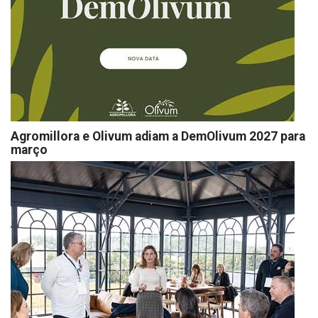
Agromillora e Olivum adiam a DemOlivum 2027 para
março