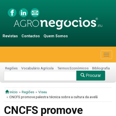
Revistas
Contactos
Quem Somos
Togg
navig
Regiões
Vocabulário Agrícola
Termos Económicos
Bibliografia
Procurar
início
Regiões
Viseu
CNCFS promove palestra técnica sobre a cultura da avelã
CNCFS promove