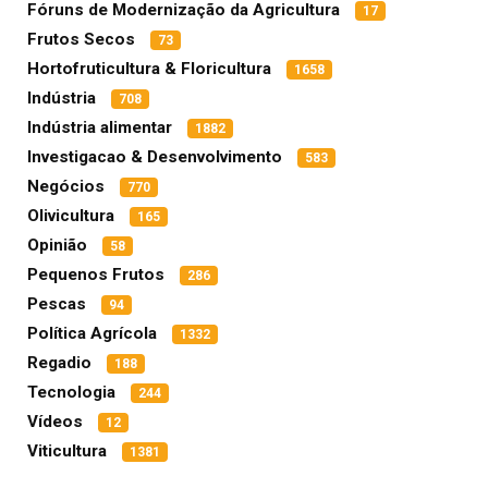
Fóruns de Modernização da Agricultura
17
Frutos Secos
73
Hortofruticultura & Floricultura
1658
Indústria
708
Indústria alimentar
1882
Investigacao & Desenvolvimento
583
Negócios
770
Olivicultura
165
Opinião
58
Pequenos Frutos
286
Pescas
94
Política Agrícola
1332
Regadio
188
Tecnologia
244
Vídeos
12
Viticultura
1381