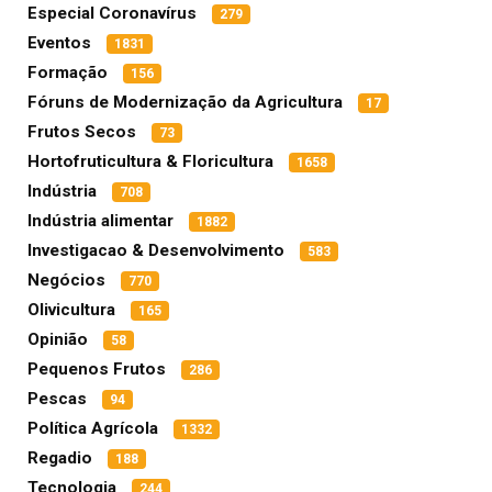
Especial Coronavírus
279
Eventos
1831
Formação
156
Fóruns de Modernização da Agricultura
17
Frutos Secos
73
Hortofruticultura & Floricultura
1658
Indústria
708
Indústria alimentar
1882
Investigacao & Desenvolvimento
583
Negócios
770
Olivicultura
165
Opinião
58
Pequenos Frutos
286
Pescas
94
Política Agrícola
1332
Regadio
188
Tecnologia
244