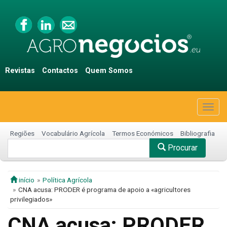
Revistas
Contactos
Quem Somos
Togg
navig
Regiões
Vocabulário Agrícola
Termos Económicos
Bibliografia
Procurar
início
Política Agrícola
CNA acusa: PRODER é programa de apoio a «agricultores
privilegiados»
CNA acusa: PRODER