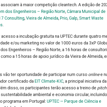
e associam à maior competição cleantech. A edição de 20
m dos Engenheiros – Região Norte
,
Câmara Municipal de
7 Consulting
,
Vieira de Almeida
,
Prio
,
Galp
,
Smart Waste
os
.
r acesso a incubação gratuita na UPTEC durante quatro m
idade e/ou marketing no valor de 1000 euros da 3xP Globa
os Engenheiros – Região Norte, a 16 horas de consultori
como a 15 horas de apoio jurídico da Vieira de Almeida, e
s vão ter oportunidade de participar num curso
online
e 
dor certificado da
EIT Climate-KIC
, a principal iniciativa d
ém disso, os participantes terão acesso a treino de
pitc
ustentabilidade ambiental e economia circular, incluindo
do programa em Portugal:
UPTEC — Parque de Ciência e