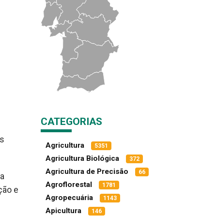
CATEGORIAS
os
Agricultura
5351
Agricultura Biológica
372
Agricultura de Precisão
66
da
Agroflorestal
1781
ção e
Agropecuária
1143
Apicultura
146