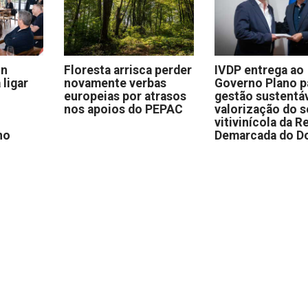
on
Floresta arrisca perder
IVDP entrega ao
 ligar
novamente verbas
Governo Plano p
europeias por atrasos
gestão sustentáv
nos apoios do PEPAC
valorização do s
vitivinícola da R
no
Demarcada do D