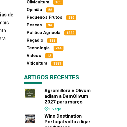
Olivicultura
165
Opinião
58
eias de
Pequenos Frutos
286
mais
Pescas
94
nta
Política Agrícola
1332
ara
Regadio
188
Tecnologia
244
Vídeos
12
Viticultura
1381
ARTIGOS RECENTES
Agromillora e Olivum
adiam a DemOlivum
2027 para março
05 ago
Wine Destination
Portugal volta a ligar