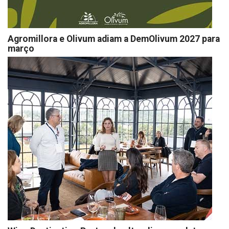
Agromillora e Olivum adiam a DemOlivum 2027 para
março