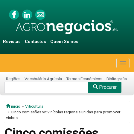
Revistas
Contactos
Quem Somos
Togg
navig
Regiões
Vocabulário Agrícola
Termos Económicos
Bibliografia
Procurar
início
Viticultura
Cinco comissões vitivinícolas regionais unidas para promover
vinhos
Cinco comissões