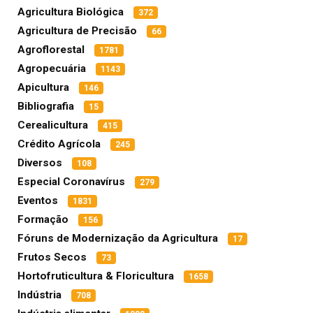
Agricultura Biológica
372
Agricultura de Precisão
66
Agroflorestal
1781
Agropecuária
1143
Apicultura
146
Bibliografia
15
Cerealicultura
415
Crédito Agrícola
245
Diversos
108
Especial Coronavírus
279
Eventos
1831
Formação
156
Fóruns de Modernização da Agricultura
17
Frutos Secos
73
Hortofruticultura & Floricultura
1658
Indústria
708