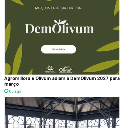
Agromillora e Olivum adiam a DemOlivum 2027 para
março
05 ago