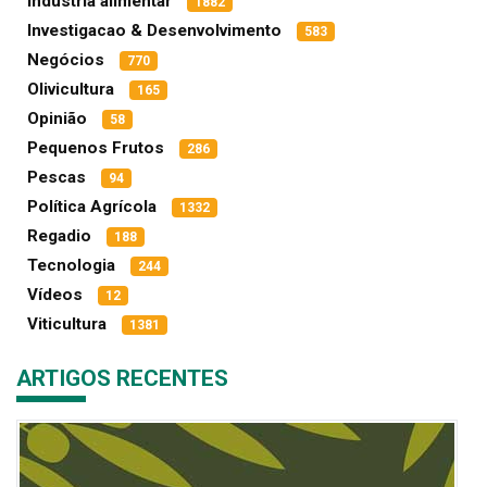
Indústria alimentar
1882
Investigacao & Desenvolvimento
583
Negócios
770
Olivicultura
165
Opinião
58
Pequenos Frutos
286
Pescas
94
Política Agrícola
1332
Regadio
188
Tecnologia
244
Vídeos
12
Viticultura
1381
ARTIGOS RECENTES