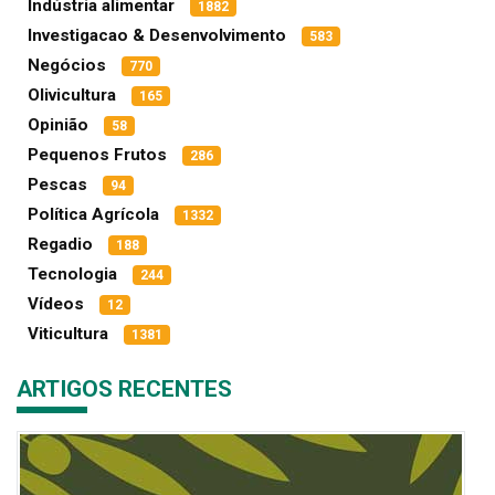
Indústria alimentar
1882
Investigacao & Desenvolvimento
583
Negócios
770
Olivicultura
165
Opinião
58
Pequenos Frutos
286
Pescas
94
Política Agrícola
1332
Regadio
188
Tecnologia
244
Vídeos
12
Viticultura
1381
ARTIGOS RECENTES