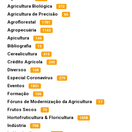
Agricultura Biológica
372
Agricultura de Precisão
66
Agroflorestal
1781
Agropecuária
1143
Apicultura
146
Bibliografia
15
Cerealicultura
415
Crédito Agrícola
245
Diversos
108
Especial Coronavírus
279
Eventos
1831
Formação
156
Fóruns de Modernização da Agricultura
17
Frutos Secos
73
Hortofruticultura & Floricultura
1658
Indústria
708