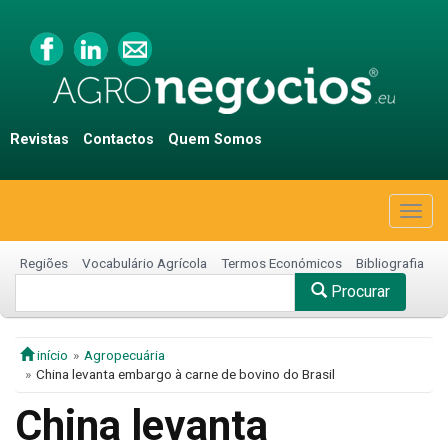
Revistas
Contactos
Quem Somos
Togg
navig
Regiões
Vocabulário Agrícola
Termos Económicos
Bibliografia
Procurar
início
Agropecuária
China levanta embargo à carne de bovino do Brasil
China levanta