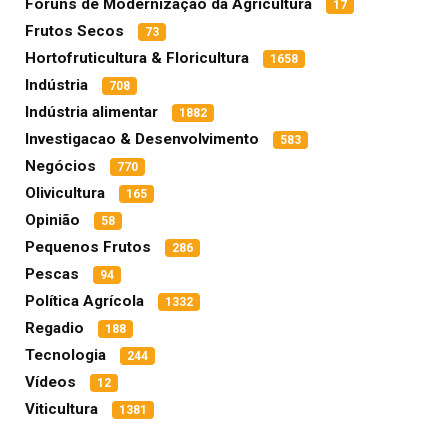
Fóruns de Modernização da Agricultura
17
Frutos Secos
73
Hortofruticultura & Floricultura
1658
Indústria
708
Indústria alimentar
1882
Investigacao & Desenvolvimento
583
Negócios
770
Olivicultura
165
Opinião
58
Pequenos Frutos
286
Pescas
94
Política Agrícola
1332
Regadio
188
Tecnologia
244
Vídeos
12
Viticultura
1381