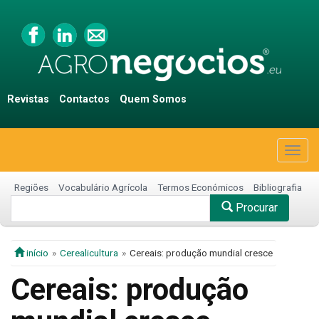
Revistas
Contactos
Quem Somos
Togg
navig
Regiões
Vocabulário Agrícola
Termos Económicos
Bibliografia
Procurar
início
Cerealicultura
Cereais: produção mundial cresce
Cereais: produção