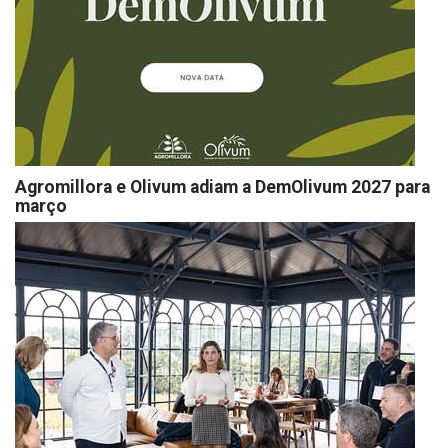
Agromillora e Olivum adiam a DemOlivum 2027 para
março