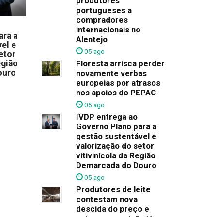
produtores
portugueses a
compradores
internacionais no
ara a
Alentejo
el e
05 ago
etor
egião
Floresta arrisca perder
ouro
novamente verbas
europeias por atrasos
nos apoios do PEPAC
05 ago
IVDP entrega ao
Governo Plano para a
gestão sustentável e
valorização do setor
vitivinícola da Região
Demarcada do Douro
05 ago
Produtores de leite
contestam nova
descida do preço e