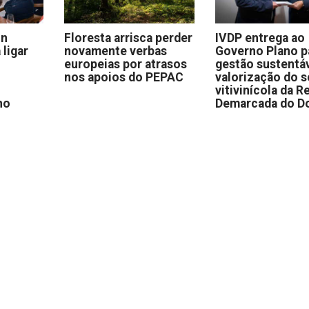
on
Floresta arrisca perder
IVDP entrega ao
 ligar
novamente verbas
Governo Plano p
europeias por atrasos
gestão sustentáv
nos apoios do PEPAC
valorização do s
vitivinícola da R
no
Demarcada do D