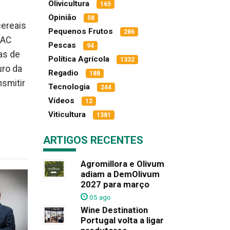
Olivicultura
165
Opinião
58
cereais
Pequenos Frutos
286
PAC
Pescas
94
as de
Política Agrícola
1332
uro da
Regadio
188
nsmitir
Tecnologia
244
Vídeos
12
Viticultura
1381
ARTIGOS RECENTES
Agromillora e Olivum
adiam a DemOlivum
2027 para março
05 ago
Wine Destination
Portugal volta a ligar