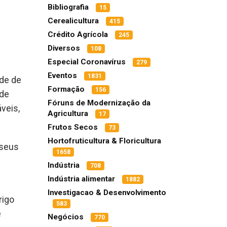
Bibliografia
15
Cerealicultura
415
Crédito Agrícola
245
Diversos
108
Especial Coronavírus
279
Eventos
1831
ade de
Formação
156
 de
Fóruns de Modernização da
veis,
Agricultura
17
Frutos Secos
73
Hortofruticultura & Floricultura
 seus
1658
Indústria
708
Indústria alimentar
1882
Investigacao & Desenvolvimento
rigo
583
e
Negócios
770