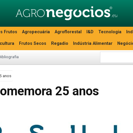
s Frutos
Agropecuária
Agroflorestal
I&D
Tecnologia
Ind
icultura
Frutos Secos
Regadio
Indústria Alimentar
Negóci
Bibliografia
5 anos
comemora 25 anos