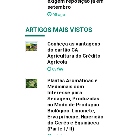
exigem reposição já em
setembro
05 ago
ARTIGOS MAIS VISTOS
Conheça as vantagens
do cartão CA
Agricultura do Crédito
Agrícola
03 fev
Plantas Aromáticas e
Medicinais com
Interesse para
Secagem, Produzidas
no Modo de Produção
Biológico: Limonete,
Erva príncipe, Hipericão
do Gerês e Equinácea
(Parte I / II)