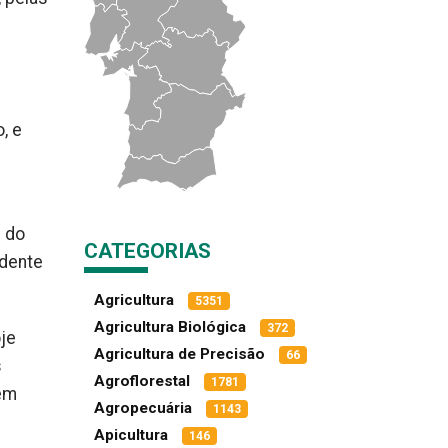
, e
e do
CATEGORIAS
idente
Agricultura
5351
Agricultura Biológica
372
je
Agricultura de Precisão
66
s
Agroflorestal
1781
 em
Agropecuária
1143
Apicultura
146