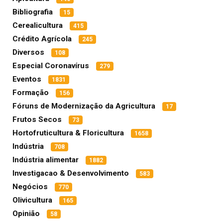
Bibliografia
15
Cerealicultura
415
Crédito Agrícola
245
Diversos
108
Especial Coronavírus
279
Eventos
1831
Formação
156
Fóruns de Modernização da Agricultura
17
Frutos Secos
73
Hortofruticultura & Floricultura
1658
Indústria
708
Indústria alimentar
1882
Investigacao & Desenvolvimento
583
Negócios
770
Olivicultura
165
Opinião
58