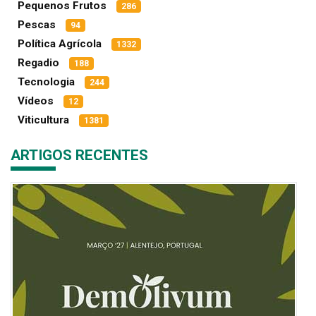
Pequenos Frutos
286
Pescas
94
Política Agrícola
1332
Regadio
188
Tecnologia
244
Vídeos
12
Viticultura
1381
ARTIGOS RECENTES