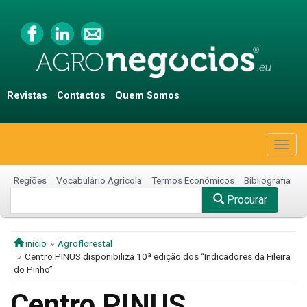
Revistas
Contactos
Quem Somos
Togg
navig
Regiões
Vocabulário Agrícola
Termos Económicos
Bibliografia
Procurar
início
Agroflorestal
Centro PINUS disponibiliza 10ª edição dos “Indicadores da Fileira
do Pinho”
Centro PINUS