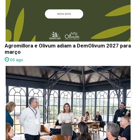
Agromillora e Olivum adiam a DemOlivum 2027 para
março
05 ago