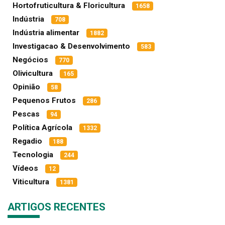
Hortofruticultura & Floricultura
1658
Indústria
708
Indústria alimentar
1882
Investigacao & Desenvolvimento
583
Negócios
770
Olivicultura
165
Opinião
58
Pequenos Frutos
286
Pescas
94
Política Agrícola
1332
Regadio
188
Tecnologia
244
Vídeos
12
Viticultura
1381
ARTIGOS RECENTES