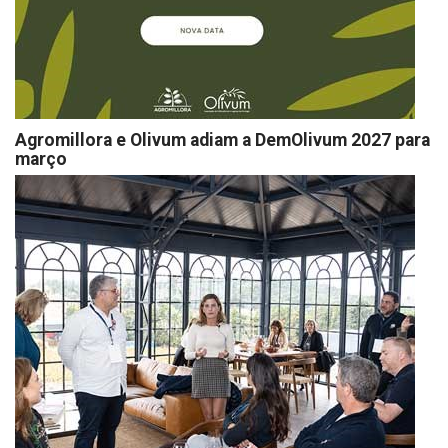
Agromillora e Olivum adiam a DemOlivum 2027 para
março