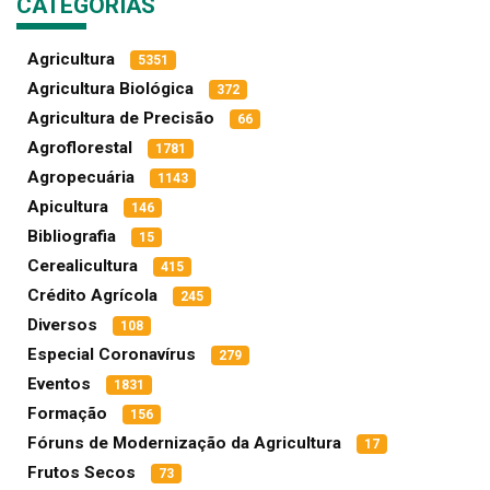
CATEGORIAS
Agricultura
5351
Agricultura Biológica
372
Agricultura de Precisão
66
Agroflorestal
1781
Agropecuária
1143
Apicultura
146
Bibliografia
15
Cerealicultura
415
Crédito Agrícola
245
Diversos
108
Especial Coronavírus
279
Eventos
1831
Formação
156
Fóruns de Modernização da Agricultura
17
Frutos Secos
73