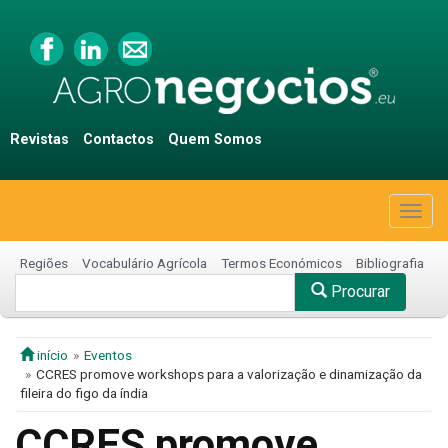
Revistas
Contactos
Quem Somos
Togg
navig
Regiões
Vocabulário Agrícola
Termos Económicos
Bibliografia
Procurar
início
Eventos
CCRES promove workshops para a valorização e dinamização da
fileira do figo da índia
CCRES promove