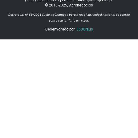
(+351) 22 589 96 29 | Email: redacao@agropress.pt
© 2015-2025, Agronegócios
Decreto-Lei nº 59/2021
Custo de Chamada para a rede fixa / móvel nacional de acordo
com o seu tarifário em vigor.
Desenvolvido por:
360Graus