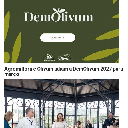
Agromillora e Olivum adiam a DemOlivum 2027 para
março