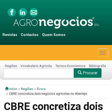
Revistas
Contactos
Quem Somos
Togg
navig
Regiões
Vocabulário Agrícola
Termos Económicos
Bibliografia
Procurar
início
Regiões
Évora
CBRE concretiza dois negócios agrícolas no Alentejo
CBRE concretiza dois