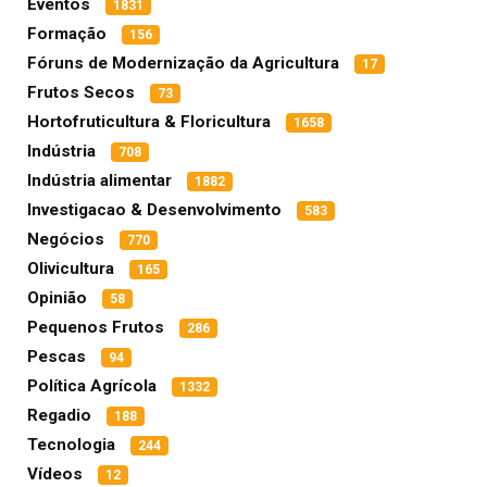
Eventos
1831
Formação
156
Fóruns de Modernização da Agricultura
17
Frutos Secos
73
Hortofruticultura & Floricultura
1658
Indústria
708
Indústria alimentar
1882
Investigacao & Desenvolvimento
583
Negócios
770
Olivicultura
165
Opinião
58
Pequenos Frutos
286
Pescas
94
Política Agrícola
1332
Regadio
188
Tecnologia
244
Vídeos
12