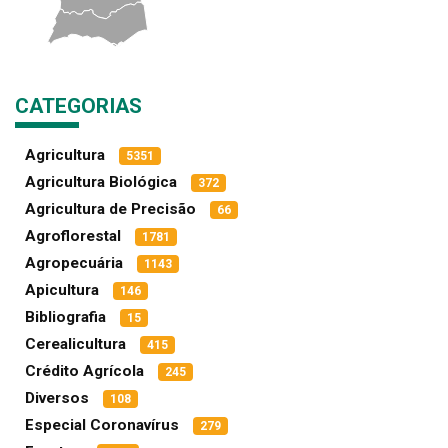
CATEGORIAS
Agricultura
5351
Agricultura Biológica
372
Agricultura de Precisão
66
Agroflorestal
1781
Agropecuária
1143
Apicultura
146
Bibliografia
15
Cerealicultura
415
Crédito Agrícola
245
Diversos
108
Especial Coronavírus
279