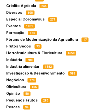
Crédito Agrícola
245
Diversos
108
Especial Coronavírus
279
Eventos
1831
Formação
156
Fóruns de Modernização da Agricultura
17
Frutos Secos
73
Hortofruticultura & Floricultura
1658
Indústria
708
Indústria alimentar
1882
Investigacao & Desenvolvimento
583
Negócios
770
Olivicultura
165
Opinião
58
Pequenos Frutos
286
Pescas
94