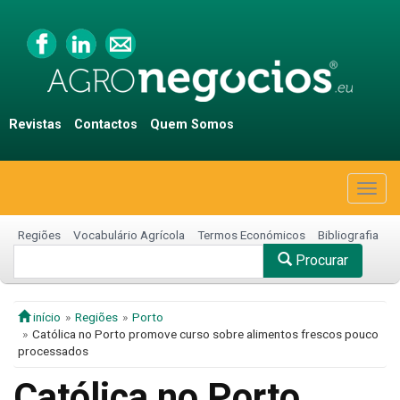
Revistas
Contactos
Quem Somos
Togg
navig
Regiões
Vocabulário Agrícola
Termos Económicos
Bibliografia
Procurar
início
Regiões
Porto
Católica no Porto promove curso sobre alimentos frescos pouco
processados
Católica no Porto