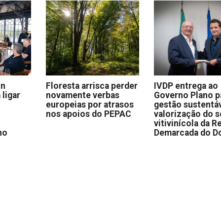
on
Floresta arrisca perder
IVDP entrega ao
 ligar
novamente verbas
Governo Plano p
europeias por atrasos
gestão sustentáv
nos apoios do PEPAC
valorização do s
vitivinícola da R
no
Demarcada do D