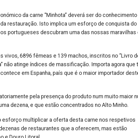
tronómico da carne “Minhota” deverá ser do conhecimento
da restauração. Isto implica um esforço de conquista do
dos os portugueses descubram uma das nossas maravilhas
s vivos, 6896 fêmeas e 139 machos, inscritos no “Livro d
ta” não atinge índices de massificação. Importa agora que
acontece em Espanha, país que é o maior importador dest
gatoriamente pela presença do produto num muito maior 
a uma dezena, e que estão concentrados no Alto Minho.
 esforço multiplicar a oferta desta carne nos respetivos
s dezenas de restaurantes que a oferecem, mas estão
 e Douro Litoral.