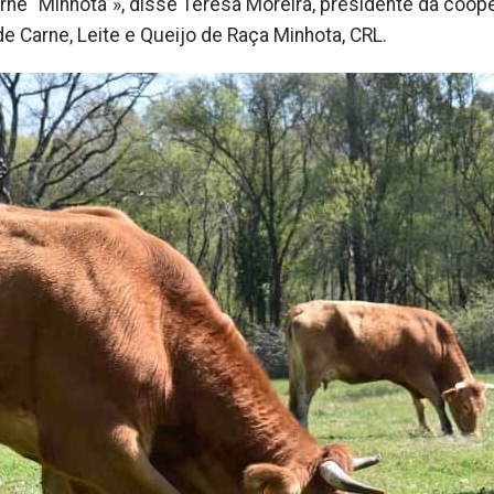
rne “Minhota”», disse Teresa Moreira, presidente da coope
 Carne, Leite e Queijo de Raça Minhota, CRL.