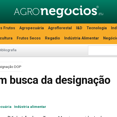
s Frutos
Agropecuária
Agroflorestal
I&D
Tecnologia
Ind
icultura
Frutos Secos
Regadio
Indústria Alimentar
Negóci
Bibliografia
esignação DOP
m busca da designação
cuária
Indústria alimentar