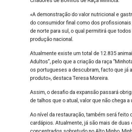
Criadores de Bovinos de Raça Minhota.
«A demonstração do valor nutricional e gas
do consumidor final como dos profissionais 
de norte para sul, o qual permitirá que to
produção nacional.
Atualmente existe um total de 12.835 animai
Adultos”, pelo que a criação da raça “Minho
os portugueses a descubram, facto que já 
produto», destaca Teresa Moreira.
Assim, o desafio da expansão passará obri
de talhos que o atual, valor que não chega 
Ao nível da restauração, também será feito o
cardápios. Atualmente, já são mais de dua
concentrados sobretudo no Alto Minho, Minho