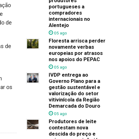
produtores
zação
portugueses a
compradores
de
internacionais no
do de
Alentejo
05 ago
Floresta arrisca perder
as de
novamente verbas
europeias por atrasos
nos apoios do PEPAC
05 ago
IVDP entrega ao
n
Governo Plano para a
ar os
gestão sustentável e
valorização do setor
vitivinícola da Região
Demarcada do Douro
05 ago
Produtores de leite
contestam nova
descida do preço e