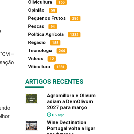
Olivicultura
165
Opinião
58
Pequenos Frutos
286
Pescas
94
a
Política Agrícola
1332
Regadio
188
Tecnologia
244
a “CM –
Vídeos
12
inação
Viticultura
1381
ARTIGOS RECENTES
Agromillora e Olivum
adiam a DemOlivum
2027 para março
cendo
05 ago
lhor
Wine Destination
Portugal volta a ligar