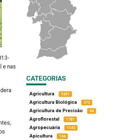
013-
l e nas
CATEGORIAS
idera
Agricultura
5351
Agricultura Biológica
372
Agricultura de Precisão
66
Agroflorestal
1781
ntes,
Agropecuária
1143
os
Apicultura
146