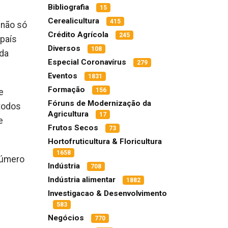
Bibliografia
15
Cerealicultura
415
 não só
Crédito Agrícola
245
 país
Diversos
108
 da
Especial Coronavírus
279
Eventos
1831
Formação
156
e
Fóruns de Modernização da
 todos
Agricultura
17
e
Frutos Secos
73
Hortofruticultura & Floricultura
1658
número
Indústria
708
Indústria alimentar
1882
Investigacao & Desenvolvimento
583
Negócios
770