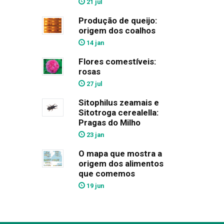
21 jul
Produção de queijo:
origem dos coalhos
14 jan
Flores comestíveis:
rosas
27 jul
Sitophilus zeamais e
Sitotroga cerealella:
Pragas do Milho
23 jan
O mapa que mostra a
origem dos alimentos
que comemos
19 jun