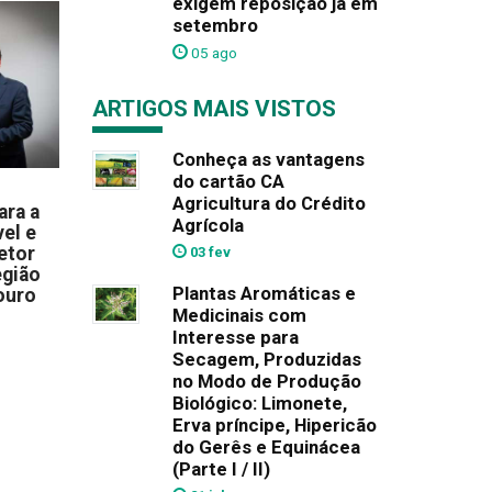
exigem reposição já em
setembro
05 ago
ARTIGOS MAIS VISTOS
Conheça as vantagens
do cartão CA
Agricultura do Crédito
ara a
Agrícola
el e
etor
03 fev
egião
Plantas Aromáticas e
ouro
Medicinais com
Interesse para
Secagem, Produzidas
no Modo de Produção
Biológico: Limonete,
Erva príncipe, Hipericão
do Gerês e Equinácea
(Parte I / II)