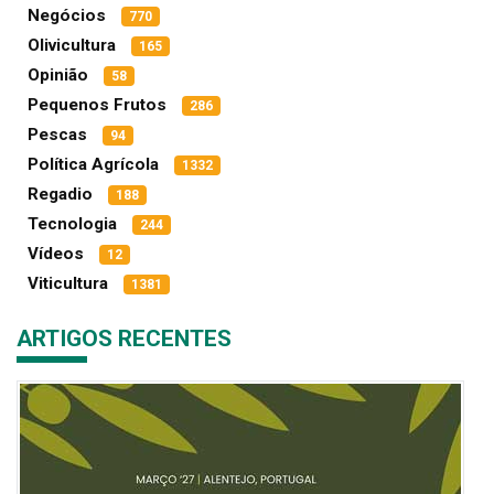
Negócios
770
Olivicultura
165
Opinião
58
Pequenos Frutos
286
Pescas
94
Política Agrícola
1332
Regadio
188
Tecnologia
244
Vídeos
12
Viticultura
1381
ARTIGOS RECENTES