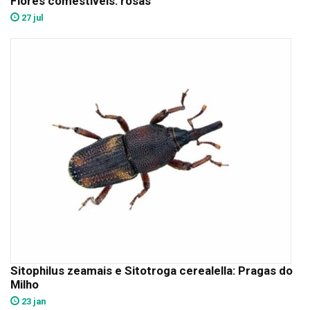
Flores comestíveis: rosas
27 jul
Sitophilus zeamais e Sitotroga cerealella: Pragas do
Milho
23 jan