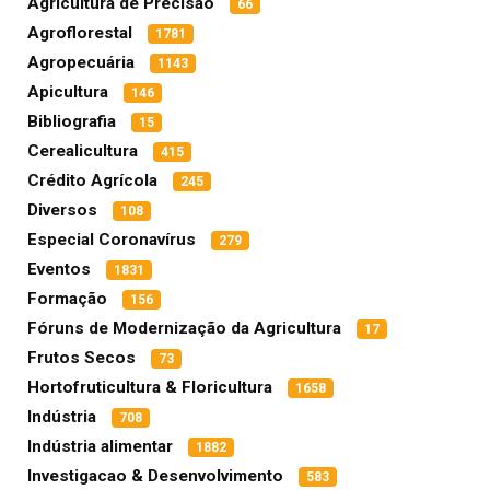
Agricultura de Precisão
66
Agroflorestal
1781
Agropecuária
1143
Apicultura
146
Bibliografia
15
Cerealicultura
415
Crédito Agrícola
245
Diversos
108
Especial Coronavírus
279
Eventos
1831
Formação
156
Fóruns de Modernização da Agricultura
17
Frutos Secos
73
Hortofruticultura & Floricultura
1658
Indústria
708
Indústria alimentar
1882
Investigacao & Desenvolvimento
583