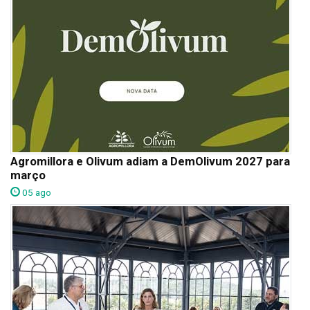
Agromillora e Olivum adiam a DemOlivum 2027 para
março
05 ago