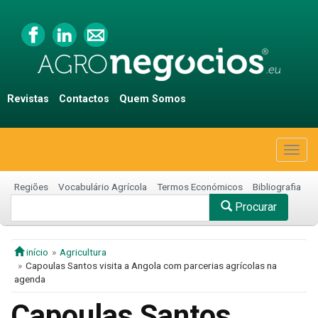
Revistas
Contactos
Quem Somos
Togg
navig
Regiões
Vocabulário Agrícola
Termos Económicos
Bibliografia
Procurar
início
Agricultura
Capoulas Santos visita a Angola com parcerias agrícolas na
agenda
Capoulas Santos