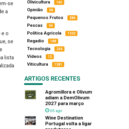
Olivicultura
165
dem-se
Opinião
58
de a
Pequenos Frutos
286
Pescas
94
 e o
Política Agrícola
1332
Regadio
ue, se
188
Tecnologia
e
244
Vídeos
 lista
12
Viticultura
1381
alizada
ARTIGOS RECENTES
Agromillora e Olivum
adiam a DemOlivum
2027 para março
05 ago
Wine Destination
Portugal volta a ligar