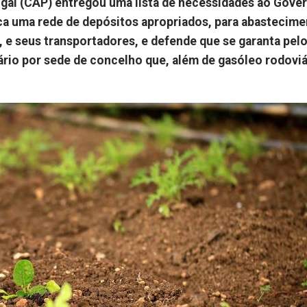
gal (CAP) entregou uma lista de necessidades ao Gover
ica uma rede de depósitos apropriados, para abastecim
, e seus transportadores, e defende que se garanta pel
rio por sede de concelho que, além de gasóleo rodoviá