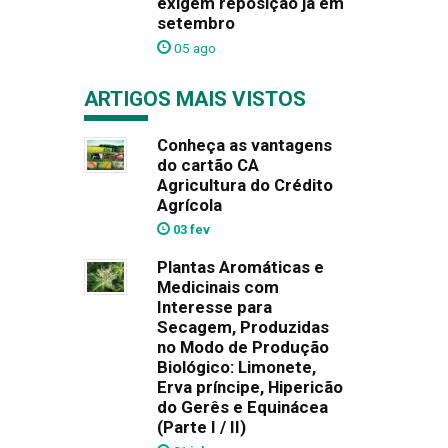
exigem reposição já em
setembro
05 ago
ARTIGOS MAIS VISTOS
Conheça as vantagens
do cartão CA
Agricultura do Crédito
Agrícola
03 fev
Plantas Aromáticas e
Medicinais com
Interesse para
Secagem, Produzidas
no Modo de Produção
Biológico: Limonete,
Erva príncipe, Hipericão
do Gerês e Equinácea
(Parte I / II)