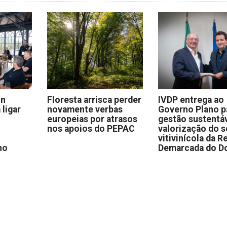
on
Floresta arrisca perder
IVDP entrega ao
 ligar
novamente verbas
Governo Plano p
europeias por atrasos
gestão sustentáv
nos apoios do PEPAC
valorização do s
vitivinícola da R
no
Demarcada do D