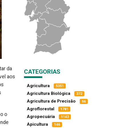
tar da
CATEGORIAS
vel aos
os
Agricultura
5351
s
Agricultura Biológica
372
Agricultura de Precisão
66
Agroflorestal
1781
do o
Agropecuária
1143
ende
Apicultura
146