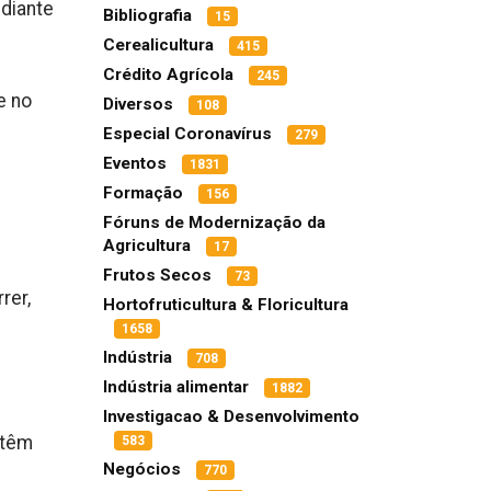
ediante
Bibliografia
15
Cerealicultura
415
Crédito Agrícola
245
e no
Diversos
108
Especial Coronavírus
279
Eventos
1831
Formação
156
Fóruns de Modernização da
Agricultura
17
Frutos Secos
73
rer,
Hortofruticultura & Floricultura
1658
Indústria
708
Indústria alimentar
1882
Investigacao & Desenvolvimento
 têm
583
Negócios
770