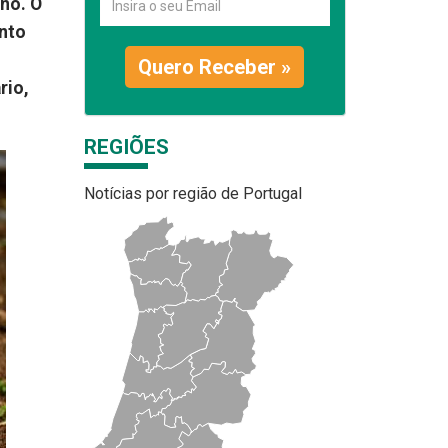
no. O
ento
o
Quero Receber »
rio,
REGIÕES
Notícias por região de Portugal