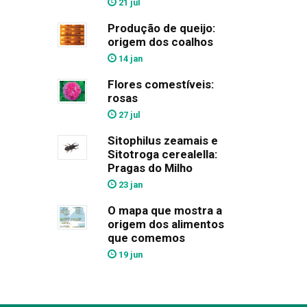
21 jul
Produção de queijo:
origem dos coalhos
14 jan
Flores comestíveis:
rosas
27 jul
Sitophilus zeamais e
Sitotroga cerealella:
Pragas do Milho
23 jan
O mapa que mostra a
origem dos alimentos
que comemos
19 jun