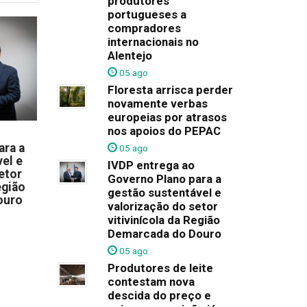
produtores
portugueses a
compradores
internacionais no
Alentejo
05 ago
Floresta arrisca perder
novamente verbas
europeias por atrasos
nos apoios do PEPAC
ara a
05 ago
el e
IVDP entrega ao
etor
Governo Plano para a
egião
gestão sustentável e
ouro
valorização do setor
vitivinícola da Região
Demarcada do Douro
05 ago
Produtores de leite
contestam nova
descida do preço e