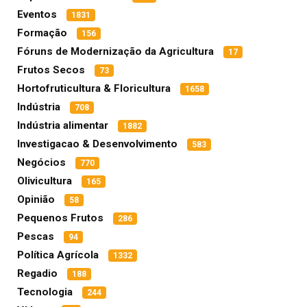
Eventos
1831
Formação
156
Fóruns de Modernização da Agricultura
17
Frutos Secos
73
Hortofruticultura & Floricultura
1658
Indústria
708
Indústria alimentar
1882
Investigacao & Desenvolvimento
583
Negócios
770
Olivicultura
165
Opinião
58
Pequenos Frutos
286
Pescas
94
Política Agrícola
1332
Regadio
188
Tecnologia
244