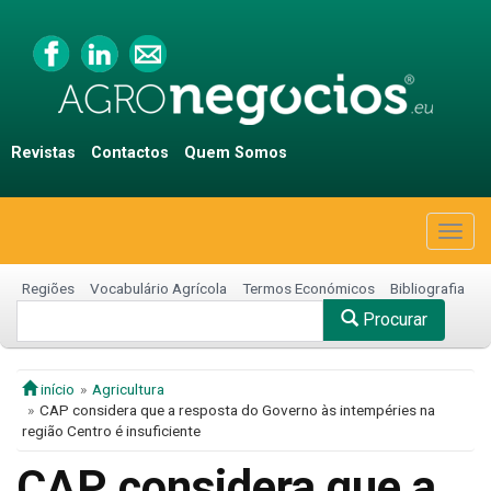
Revistas
Contactos
Quem Somos
Togg
navig
Regiões
Vocabulário Agrícola
Termos Económicos
Bibliografia
Procurar
início
Agricultura
CAP considera que a resposta do Governo às intempéries na
região Centro é insuficiente
CAP considera que a