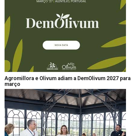
Agromillora e Olivum adiam a DemOlivum 2027 para
março