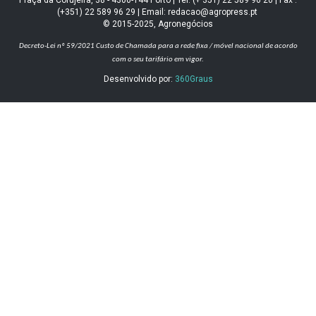
Praça da Corujeira, 38 - 4300-144 Porto | Tel: (+ 351) 22 589 96 20 | Fax :
(+351) 22 589 96 29 | Email: redacao@agropress.pt
© 2015-2025, Agronegócios
Decreto-Lei nº 59/2021
Custo de Chamada para a rede fixa / móvel nacional de acordo
com o seu tarifário em vigor.
Desenvolvido por:
360Graus