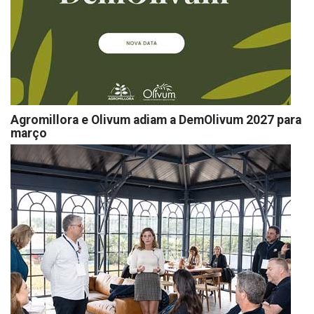
Agromillora e Olivum adiam a DemOlivum 2027 para
março