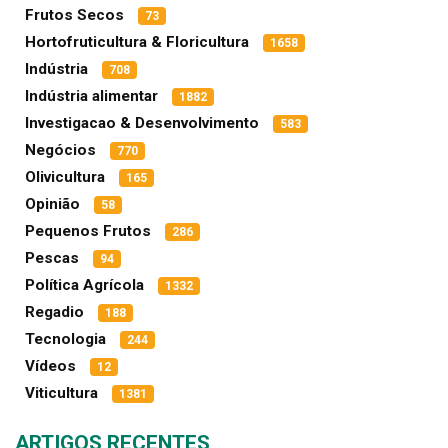
Frutos Secos
73
Hortofruticultura & Floricultura
1658
Indústria
708
Indústria alimentar
1882
Investigacao & Desenvolvimento
583
Negócios
770
Olivicultura
165
Opinião
58
Pequenos Frutos
286
Pescas
94
Política Agrícola
1332
Regadio
188
Tecnologia
244
Vídeos
12
Viticultura
1381
ARTIGOS RECENTES