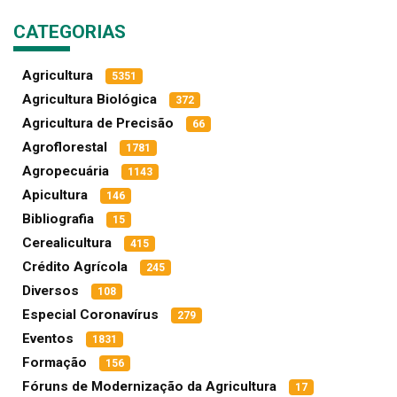
CATEGORIAS
Agricultura
5351
Agricultura Biológica
372
Agricultura de Precisão
66
Agroflorestal
1781
Agropecuária
1143
Apicultura
146
Bibliografia
15
Cerealicultura
415
Crédito Agrícola
245
Diversos
108
Especial Coronavírus
279
Eventos
1831
Formação
156
Fóruns de Modernização da Agricultura
17