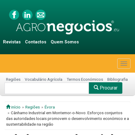
Revistas
Contactos
Quem Somos
Togg
navig
Regiões
Vocabulário Agrícola
Termos Económicos
Bibliografia
Procurar
início
Regiões
Évora
Cânhamo Industrial em Montemor-o-Novo: Esforços conjuntos
das autoridades locais promovem o desenvolvimento económico e a
sustentabilidade na região