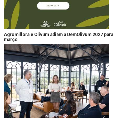
Agromillora e Olivum adiam a DemOlivum 2027 para
março