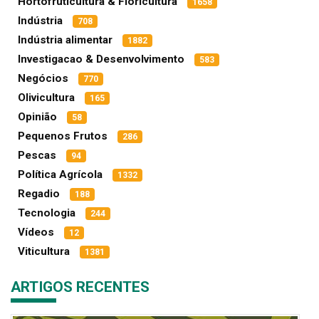
Hortofruticultura & Floricultura
1658
Indústria
708
Indústria alimentar
1882
Investigacao & Desenvolvimento
583
Negócios
770
Olivicultura
165
Opinião
58
Pequenos Frutos
286
Pescas
94
Política Agrícola
1332
Regadio
188
Tecnologia
244
Vídeos
12
Viticultura
1381
ARTIGOS RECENTES