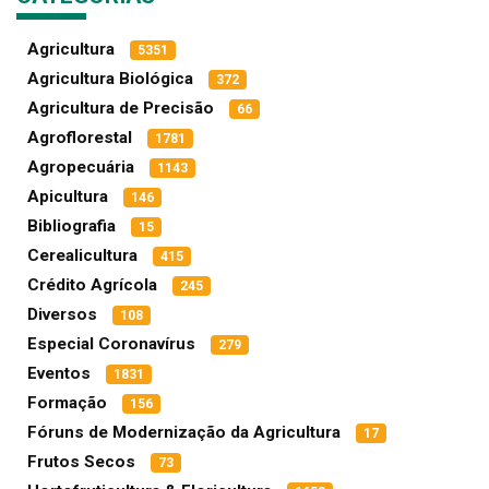
Agricultura
5351
Agricultura Biológica
372
Agricultura de Precisão
66
Agroflorestal
1781
Agropecuária
1143
Apicultura
146
Bibliografia
15
Cerealicultura
415
Crédito Agrícola
245
Diversos
108
Especial Coronavírus
279
Eventos
1831
Formação
156
Fóruns de Modernização da Agricultura
17
Frutos Secos
73