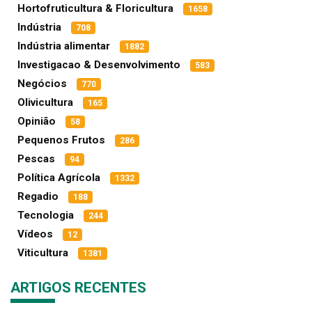
Hortofruticultura & Floricultura
1658
Indústria
708
Indústria alimentar
1882
Investigacao & Desenvolvimento
583
Negócios
770
Olivicultura
165
Opinião
58
Pequenos Frutos
286
Pescas
94
Política Agrícola
1332
Regadio
188
Tecnologia
244
Vídeos
12
Viticultura
1381
ARTIGOS RECENTES