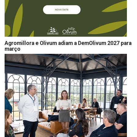
Agromillora e Olivum adiam a DemOlivum 2027 para
março