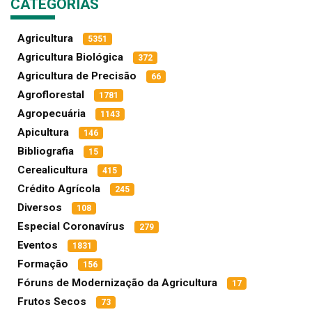
CATEGORIAS
Agricultura
5351
Agricultura Biológica
372
Agricultura de Precisão
66
Agroflorestal
1781
Agropecuária
1143
Apicultura
146
Bibliografia
15
Cerealicultura
415
Crédito Agrícola
245
Diversos
108
Especial Coronavírus
279
Eventos
1831
Formação
156
Fóruns de Modernização da Agricultura
17
Frutos Secos
73