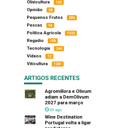
Olivicultura
165
Opinião
58
Pequenos Frutos
286
Pescas
94
Política Agrícola
1332
Regadio
188
Tecnologia
244
Vídeos
12
Viticultura
1381
ARTIGOS RECENTES
Agromillora e Olivum
adiam a DemOlivum
2027 para março
05 ago
Wine Destination
Portugal volta a ligar