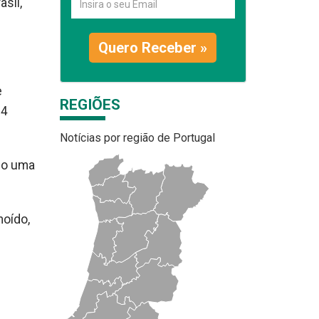
sil,
Quero Receber »
e
REGIÕES
14
Notícias por região de Portugal
do uma
moído,