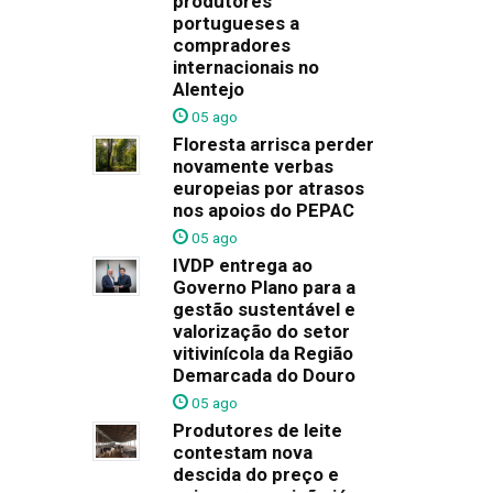
produtores
portugueses a
compradores
internacionais no
Alentejo
05 ago
Floresta arrisca perder
novamente verbas
europeias por atrasos
nos apoios do PEPAC
05 ago
IVDP entrega ao
Governo Plano para a
gestão sustentável e
valorização do setor
vitivinícola da Região
Demarcada do Douro
05 ago
Produtores de leite
contestam nova
descida do preço e