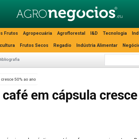
s Frutos
Agropecuária
Agroflorestal
I&D
Tecnologia
Ind
icultura
Frutos Secos
Regadio
Indústria Alimentar
Negóci
Bibliografia
a cresce 50% ao ano
e café em cápsula cresce