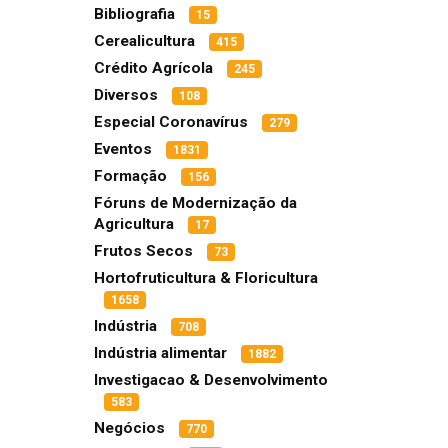
Bibliografia
15
Cerealicultura
415
Crédito Agrícola
245
Diversos
108
Especial Coronavírus
279
Eventos
1831
Formação
156
Fóruns de Modernização da
Agricultura
17
Frutos Secos
73
Hortofruticultura & Floricultura
1658
Indústria
708
Indústria alimentar
1882
Investigacao & Desenvolvimento
583
Negócios
770