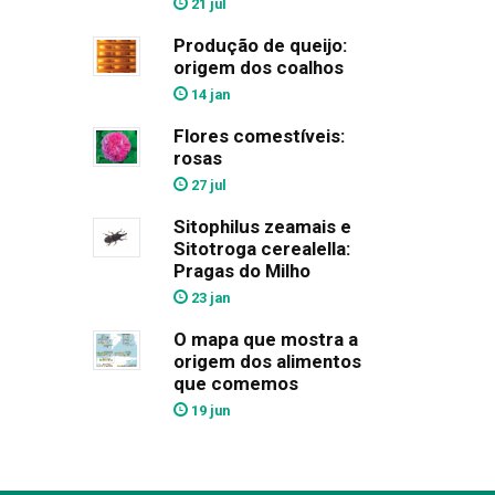
21 jul
Produção de queijo:
origem dos coalhos
14 jan
Flores comestíveis:
rosas
27 jul
Sitophilus zeamais e
Sitotroga cerealella:
Pragas do Milho
23 jan
O mapa que mostra a
origem dos alimentos
que comemos
19 jun