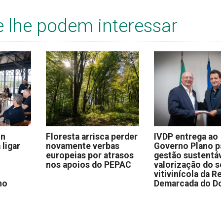
e lhe podem interessar
on
Floresta arrisca perder
IVDP entrega ao
 ligar
novamente verbas
Governo Plano p
europeias por atrasos
gestão sustentáv
nos apoios do PEPAC
valorização do s
vitivinícola da R
no
Demarcada do D