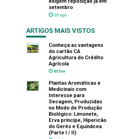
exigem reposição já em
setembro
05 ago
ARTIGOS MAIS VISTOS
Conheça as vantagens
do cartão CA
Agricultura do Crédito
Agrícola
03 fev
Plantas Aromáticas e
Medicinais com
Interesse para
Secagem, Produzidas
no Modo de Produção
Biológico: Limonete,
Erva príncipe, Hipericão
do Gerês e Equinácea
(Parte I / II)