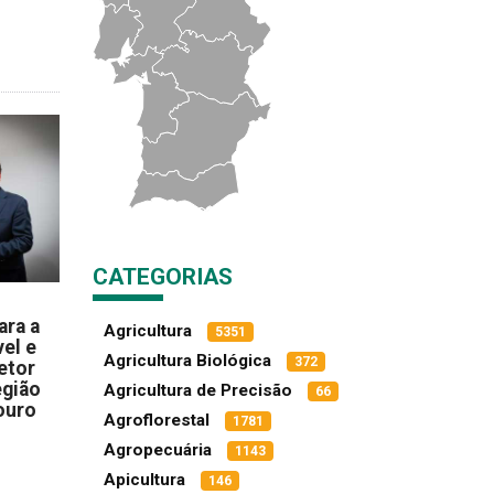
CATEGORIAS
ara a
Agricultura
5351
el e
Agricultura Biológica
372
etor
egião
Agricultura de Precisão
66
ouro
Agroflorestal
1781
Agropecuária
1143
Apicultura
146