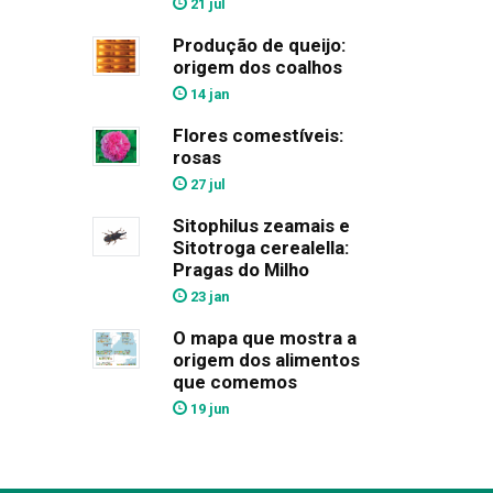
21 jul
Produção de queijo:
origem dos coalhos
14 jan
Flores comestíveis:
rosas
27 jul
Sitophilus zeamais e
Sitotroga cerealella:
Pragas do Milho
23 jan
O mapa que mostra a
origem dos alimentos
que comemos
19 jun