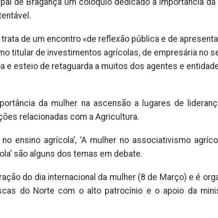
ipal de Bragança um colóquio dedicado à importância da
tentável.
trata de um encontro «de reflexão pública e de apresent
 titular de investimentos agrícolas, de empresária no s
soa e esteio de retaguarda a muitos dos agentes e entidad
portância da mulher na ascensão a lugares de lideran
ões relacionadas com a Agricultura.
r no ensino agrícola’, ‘A mulher no associativismo agrícol
cola’ são alguns dos temas em debate.
ração do dia internacional da mulher (8 de Março) e é org
scas do Norte com o alto patrocínio e o apoio da mini