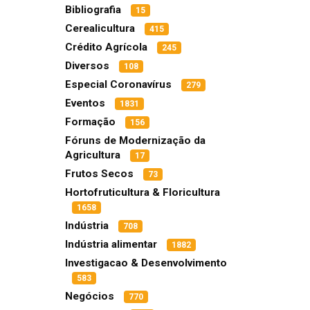
Bibliografia
15
Cerealicultura
415
Crédito Agrícola
245
Diversos
108
Especial Coronavírus
279
Eventos
1831
Formação
156
Fóruns de Modernização da
Agricultura
17
Frutos Secos
73
Hortofruticultura & Floricultura
1658
Indústria
708
Indústria alimentar
1882
Investigacao & Desenvolvimento
583
Negócios
770