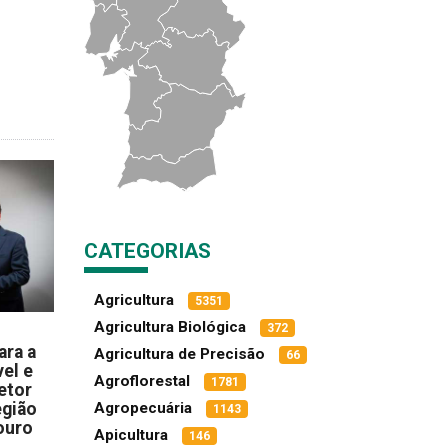
CATEGORIAS
Agricultura
5351
Agricultura Biológica
372
ara a
Agricultura de Precisão
66
el e
Agroflorestal
1781
etor
egião
Agropecuária
1143
ouro
Apicultura
146