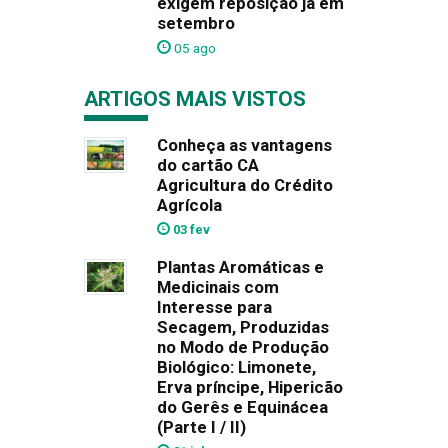
exigem reposição já em
setembro
05 ago
ARTIGOS MAIS VISTOS
Conheça as vantagens
do cartão CA
Agricultura do Crédito
Agrícola
03 fev
Plantas Aromáticas e
Medicinais com
Interesse para
Secagem, Produzidas
no Modo de Produção
Biológico: Limonete,
Erva príncipe, Hipericão
do Gerês e Equinácea
(Parte I / II)