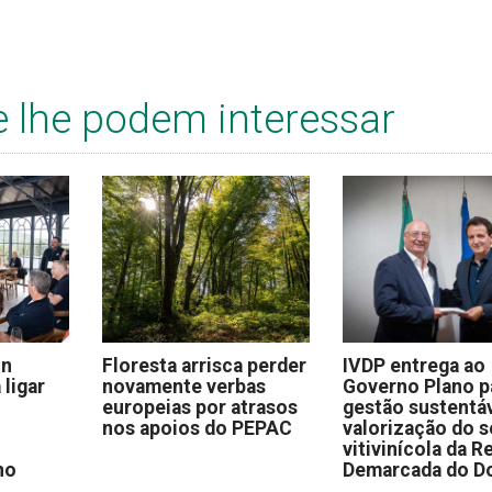
e lhe podem interessar
on
Floresta arrisca perder
IVDP entrega ao
 ligar
novamente verbas
Governo Plano p
europeias por atrasos
gestão sustentáv
nos apoios do PEPAC
valorização do s
vitivinícola da R
no
Demarcada do D