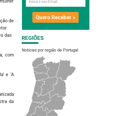
 mulher
Quero Receber »
ação de
etor
es das
REGIÕES
Notícias por região de Portugal
ça, com
a’ e ‘A
anizada
stra da