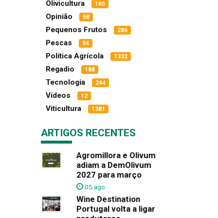
Olivicultura
165
Opinião
58
Pequenos Frutos
286
Pescas
94
Política Agrícola
1332
Regadio
188
Tecnologia
244
Vídeos
12
Viticultura
1381
ARTIGOS RECENTES
Agromillora e Olivum
adiam a DemOlivum
2027 para março
05 ago
Wine Destination
Portugal volta a ligar