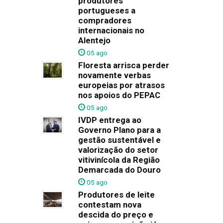
produtores
portugueses a
compradores
internacionais no
Alentejo
05 ago
Floresta arrisca perder
novamente verbas
europeias por atrasos
nos apoios do PEPAC
05 ago
IVDP entrega ao
Governo Plano para a
gestão sustentável e
valorização do setor
vitivinícola da Região
Demarcada do Douro
05 ago
Produtores de leite
contestam nova
descida do preço e