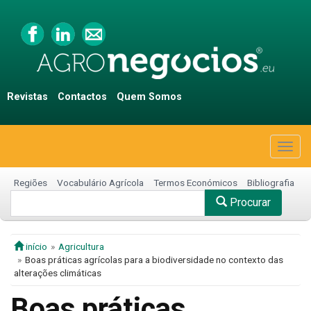
Revistas
Contactos
Quem Somos
Togg
navig
Regiões
Vocabulário Agrícola
Termos Económicos
Bibliografia
Procurar
início
Agricultura
Boas práticas agrícolas para a biodiversidade no contexto das
alterações climáticas
Boas práticas