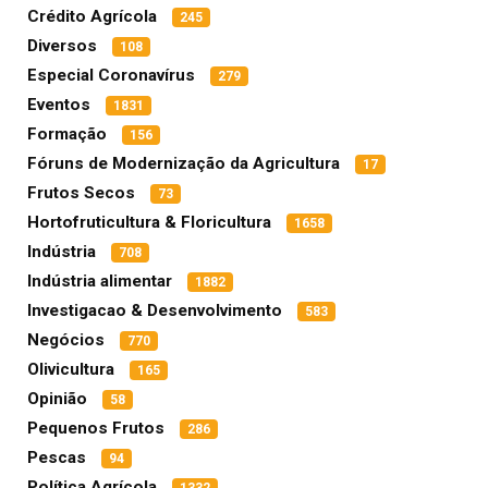
Crédito Agrícola
245
Diversos
108
Especial Coronavírus
279
Eventos
1831
Formação
156
Fóruns de Modernização da Agricultura
17
Frutos Secos
73
Hortofruticultura & Floricultura
1658
Indústria
708
Indústria alimentar
1882
Investigacao & Desenvolvimento
583
Negócios
770
Olivicultura
165
Opinião
58
Pequenos Frutos
286
Pescas
94
Política Agrícola