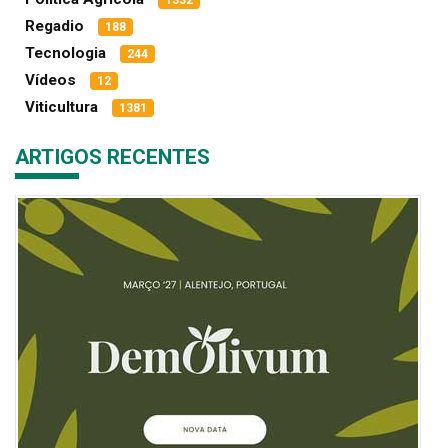
1332
Regadio
188
Tecnologia
244
Vídeos
12
Viticultura
1381
ARTIGOS RECENTES