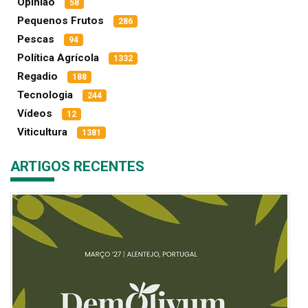
Opinião
58
Pequenos Frutos
286
Pescas
94
Política Agrícola
1332
Regadio
188
Tecnologia
244
Vídeos
12
Viticultura
1381
ARTIGOS RECENTES