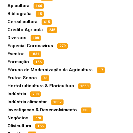
Apicultura
146
Bibliografia
15
Cerealicultura
415
Crédito Agrícola
245
Diversos
108
Especial Coronavírus
279
Eventos
1831
Formação
156
Fóruns de Modernização da Agricultura
17
Frutos Secos
73
Hortofruticultura & Floricultura
1658
Indústria
708
Indústria alimentar
1882
Investigacao & Desenvolvimento
583
Negócios
770
Olivicultura
165