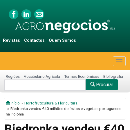
Revistas
Contactos
Quem Somos
Togg
navig
Regiões
Vocabulário Agrícola
Termos Económicos
Bibliografia
Procurar
início
Hortofruticultura & Floricultura
Biedronka vendeu €40 milhões de frutas e vegetais portugueses
na Polónia
Biedronka vendeu €40