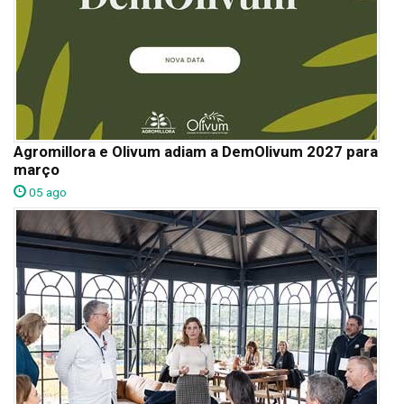
Agromillora e Olivum adiam a DemOlivum 2027 para
março
05 ago