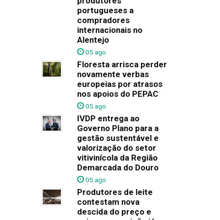
produtores
portugueses a
compradores
internacionais no
Alentejo
05 ago
Floresta arrisca perder
novamente verbas
europeias por atrasos
nos apoios do PEPAC
05 ago
IVDP entrega ao
Governo Plano para a
gestão sustentável e
valorização do setor
vitivinícola da Região
Demarcada do Douro
05 ago
Produtores de leite
contestam nova
descida do preço e