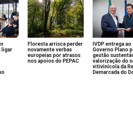
on
Floresta arrisca perder
IVDP entrega ao
 ligar
novamente verbas
Governo Plano p
europeias por atrasos
gestão sustentáv
nos apoios do PEPAC
valorização do s
vitivinícola da R
no
Demarcada do D