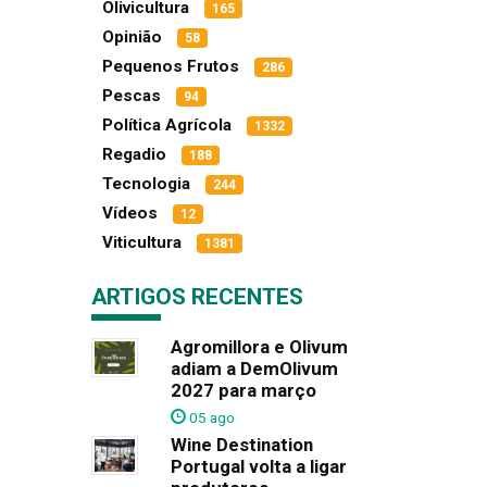
Olivicultura
165
Opinião
58
Pequenos Frutos
286
Pescas
94
Política Agrícola
1332
Regadio
188
Tecnologia
244
Vídeos
12
Viticultura
1381
ARTIGOS RECENTES
Agromillora e Olivum
adiam a DemOlivum
2027 para março
05 ago
Wine Destination
Portugal volta a ligar