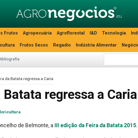
s Frutos
Agropecuária
Agroflorestal
I&D
Tecnologia
Ind
icultura
Frutos Secos
Regadio
Indústria Alimentar
Negóci
Bibliografia
ra da Batata regressa a Caria
 Batata regressa a Caria
loricultura
concelho de Belmonte, a
III edição da Feira da Batata 2015
.