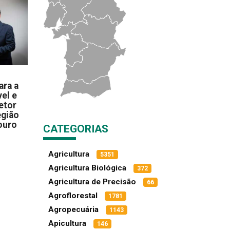
ara a
el e
etor
egião
ouro
CATEGORIAS
Agricultura
5351
Agricultura Biológica
372
Agricultura de Precisão
66
Agroflorestal
1781
Agropecuária
1143
Apicultura
146