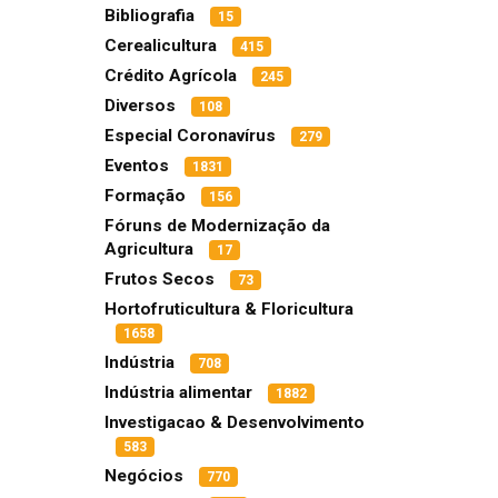
Bibliografia
15
Cerealicultura
415
Crédito Agrícola
245
Diversos
108
Especial Coronavírus
279
Eventos
1831
Formação
156
Fóruns de Modernização da
Agricultura
17
Frutos Secos
73
Hortofruticultura & Floricultura
1658
Indústria
708
Indústria alimentar
1882
Investigacao & Desenvolvimento
583
Negócios
770