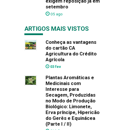
exigem reposição já em
setembro
05 ago
ARTIGOS MAIS VISTOS
Conheça as vantagens
do cartão CA
Agricultura do Crédito
Agrícola
03 fev
Plantas Aromáticas e
Medicinais com
Interesse para
Secagem, Produzidas
no Modo de Produção
Biológico: Limonete,
Erva príncipe, Hipericão
do Gerês e Equinácea
(Parte I / II)