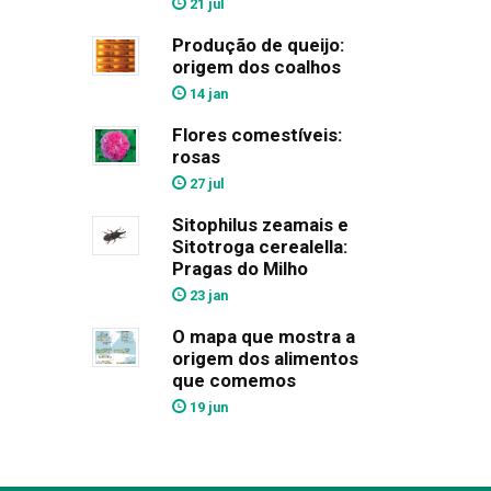
21 jul
Produção de queijo:
origem dos coalhos
14 jan
Flores comestíveis:
rosas
27 jul
Sitophilus zeamais e
Sitotroga cerealella:
Pragas do Milho
23 jan
O mapa que mostra a
origem dos alimentos
que comemos
19 jun