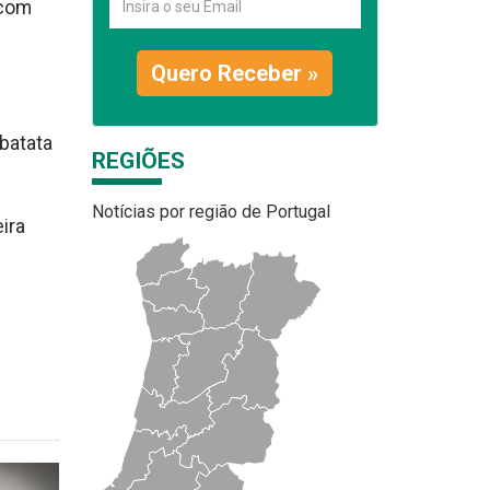
 com
Quero Receber »
batata
REGIÕES
Notícias por região de Portugal
ira