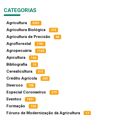
CATEGORIAS
Agricultura
5351
Agricultura Biológica
372
Agricultura de Precisão
66
Agroflorestal
1781
Agropecuária
1143
Apicultura
146
Bibliografia
15
Cerealicultura
415
Crédito Agrícola
245
Diversos
108
Especial Coronavírus
279
Eventos
1831
Formação
156
Fóruns de Modernização da Agricultura
17