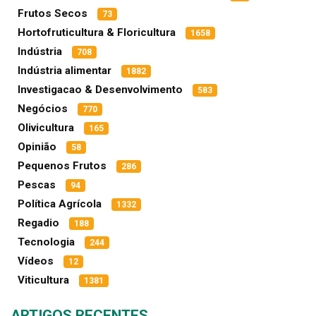
Frutos Secos
73
Hortofruticultura & Floricultura
1658
Indústria
708
Indústria alimentar
1882
Investigacao & Desenvolvimento
583
Negócios
770
Olivicultura
165
Opinião
58
Pequenos Frutos
286
Pescas
94
Política Agrícola
1332
Regadio
188
Tecnologia
244
Vídeos
12
Viticultura
1381
ARTIGOS RECENTES