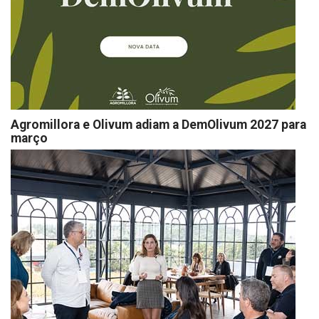
Agromillora e Olivum adiam a DemOlivum 2027 para
março