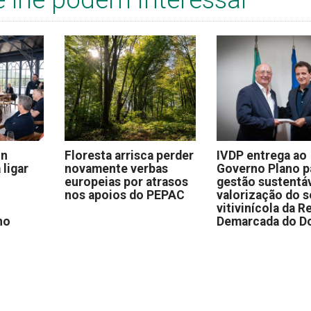
on
Floresta arrisca perder
IVDP entrega ao
 ligar
novamente verbas
Governo Plano p
europeias por atrasos
gestão sustentáv
nos apoios do PEPAC
valorização do s
vitivinícola da R
no
Demarcada do D