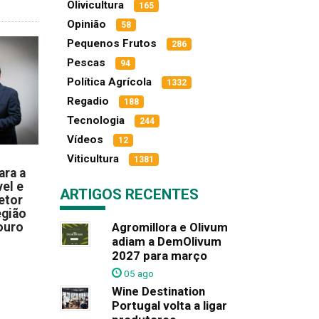
Olivicultura
165
Opinião
58
Pequenos Frutos
286
Pescas
94
Política Agrícola
1332
Regadio
188
Tecnologia
244
Vídeos
12
Viticultura
1381
ara a
el e
ARTIGOS RECENTES
etor
egião
ouro
Agromillora e Olivum
adiam a DemOlivum
2027 para março
05 ago
Wine Destination
Portugal volta a ligar