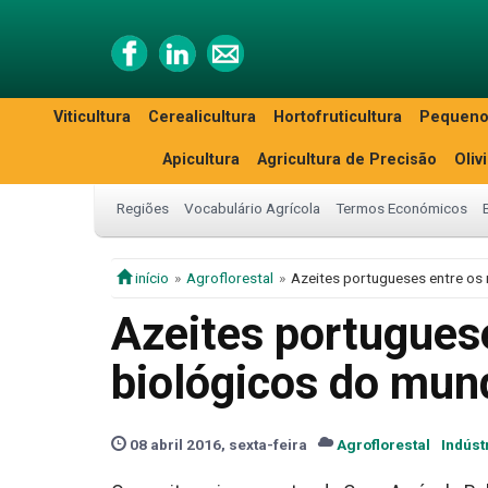
Viticultura
Cerealicultura
Hortofruticultura
Pequeno
Apicultura
Agricultura de Precisão
Oliv
Regiões
Vocabulário Agrícola
Termos Económicos
início
Agroflorestal
Azeites portugueses entre os
Azeites portugues
biológicos do mun
08 abril 2016, sexta-feira
Agroflorestal
Indúst