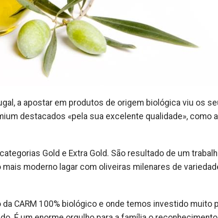
gal, a apostar em produtos de origem biológica viu os s
ium destacados «pela sua excelente qualidade», como 
ategorias Gold e Extra Gold. São resultado de um trabal
 mais moderno lagar com oliveiras milenares de varieda
to da CARM 100% biológico e onde temos investido muito 
do. É um enorme orgulho para a família o reconhecimento