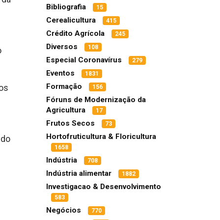
Bibliografia
15
Cerealicultura
415
Crédito Agrícola
245
Diversos
108
o
Especial Coronavírus
279
Eventos
1831
Formação
 os
156
Fóruns de Modernização da
Agricultura
17
Frutos Secos
73
Hortofruticultura & Floricultura
 do
1658
Indústria
708
Indústria alimentar
1882
Investigacao & Desenvolvimento
583
Negócios
770