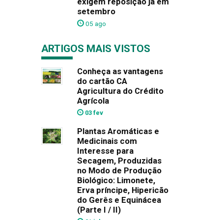
exigem reposição já em
setembro
05 ago
ARTIGOS MAIS VISTOS
Conheça as vantagens
do cartão CA
Agricultura do Crédito
Agrícola
03 fev
Plantas Aromáticas e
Medicinais com
Interesse para
Secagem, Produzidas
no Modo de Produção
Biológico: Limonete,
Erva príncipe, Hipericão
do Gerês e Equinácea
(Parte I / II)