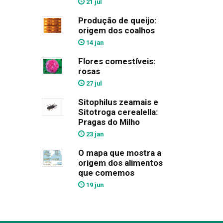
21 jul
Produção de queijo:
origem dos coalhos
14 jan
Flores comestíveis:
rosas
27 jul
Sitophilus zeamais e
Sitotroga cerealella:
Pragas do Milho
23 jan
O mapa que mostra a
origem dos alimentos
que comemos
19 jun