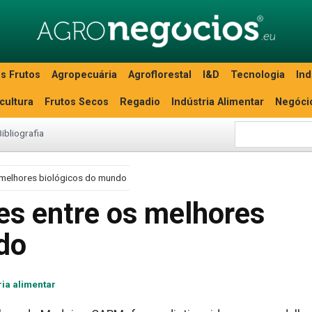
s Frutos
Agropecuária
Agroflorestal
I&D
Tecnologia
Ind
icultura
Frutos Secos
Regadio
Indústria Alimentar
Negóci
Bibliografia
 melhores biológicos do mundo
es entre os melhores
do
ria alimentar