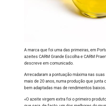
A marca que foi uma das primeiras, em Portu
azeites CARM Grande Escolha e CARM Praem
descreve em comunicado.
Arrecadaram a pontuação máxima nas suas c
mais de 20 anos, numa produção que junta o
bem adaptadas mas de rendimentos baixos.
«O azeite virgem extra foi o primeiro produ
que seja, de facto, um dos melhores do mun