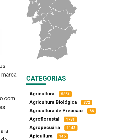
eus
a marca
CATEGORIAS
Agricultura
5351
ho com
Agricultura Biológica
372
des
Agricultura de Precisão
66
Agroflorestal
1781
Agropecuária
1143
para
Apicultura
146
 da