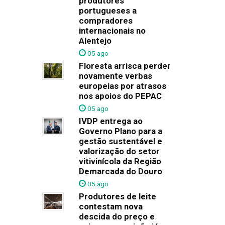
produtores
portugueses a
compradores
internacionais no
Alentejo
05 ago
Floresta arrisca perder
novamente verbas
europeias por atrasos
nos apoios do PEPAC
05 ago
IVDP entrega ao
Governo Plano para a
gestão sustentável e
valorização do setor
vitivinícola da Região
Demarcada do Douro
05 ago
Produtores de leite
contestam nova
descida do preço e