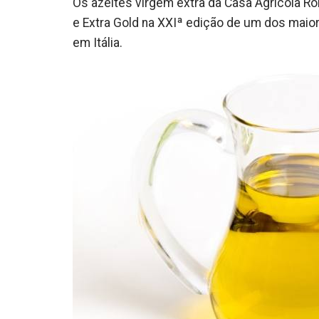
Os azeites virgem extra da Casa Agrícola 
e Extra Gold na XXIª edição de um dos maio
em Itália.