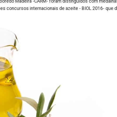
Roboredo Madeira -CARM- foram distinguidos com medalha
res concursos internacionais de azeite - BIOL 2016- que 