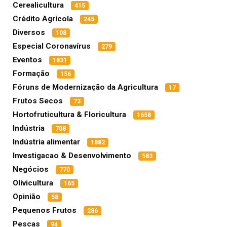
Cerealicultura
415
Crédito Agrícola
245
Diversos
108
Especial Coronavírus
279
Eventos
1831
Formação
156
Fóruns de Modernização da Agricultura
17
Frutos Secos
73
Hortofruticultura & Floricultura
1658
Indústria
708
Indústria alimentar
1882
Investigacao & Desenvolvimento
583
Negócios
770
Olivicultura
165
Opinião
58
Pequenos Frutos
286
Pescas
94