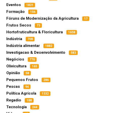
Eventos
1831
Formação
156
Fóruns de Modernização da Agricultura
17
Frutos Secos
73
Hortofruticultura & Floricultura
1658
Indústria
708
Indústria alimentar
1882
Investigacao & Desenvolvimento
583
Negócios
770
Olivicultura
165
Opinião
58
Pequenos Frutos
286
Pescas
94
Política Agrícola
1332
Regadio
188
Tecnologia
244