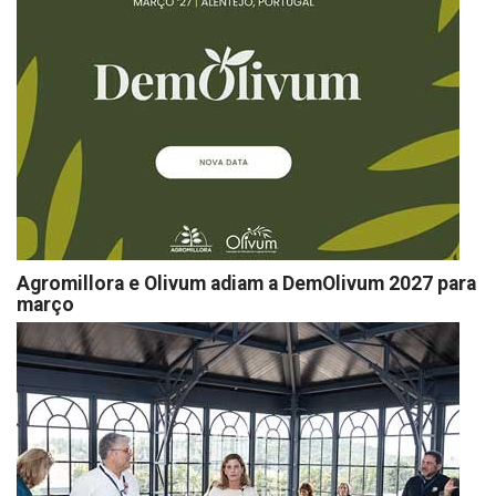
Agromillora e Olivum adiam a DemOlivum 2027 para
março