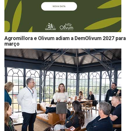
Agromillora e Olivum adiam a DemOlivum 2027 para
março