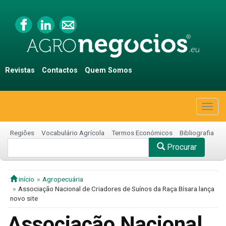
Revistas
Contactos
Quem Somos
Togg
navig
Regiões
Vocabulário Agrícola
Termos Económicos
Bibliografia
Procurar
início
Agropecuária
Associação Nacional de Criadores de Suínos da Raça Bísara lança
novo site
Associação Nacional