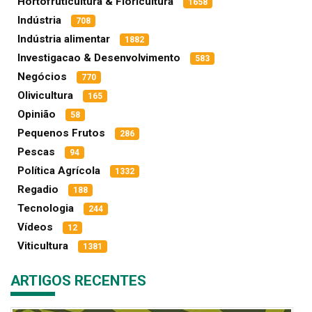
Hortofruticultura & Floricultura
1658
Indústria
708
Indústria alimentar
1882
Investigacao & Desenvolvimento
583
Negócios
770
Olivicultura
165
Opinião
58
Pequenos Frutos
286
Pescas
94
Política Agrícola
1332
Regadio
188
Tecnologia
244
Vídeos
12
Viticultura
1381
ARTIGOS RECENTES