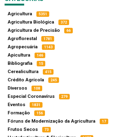
Agricultura
5351
Agricultura Biológica
372
Agricultura de Precisão
66
Agroflorestal
1781
Agropecuária
1143
Apicultura
146
Bibliografia
15
Cerealicultura
415
Crédito Agrícola
245
Diversos
108
Especial Coronavírus
279
Eventos
1831
Formação
156
Fóruns de Modernização da Agricultura
17
Frutos Secos
73