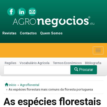
Revistas
Contactos
Quem Somos
Togg
navig
Regiões
Vocabulário Agrícola
Termos Económicos
Bibliografia
Procurar
início
Agroflorestal
As espécies florestais mais comuns da floresta portuguesa
As espécies florestais