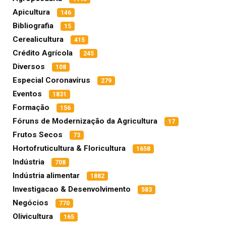
Apicultura
146
Bibliografia
15
Cerealicultura
415
Crédito Agrícola
245
Diversos
108
Especial Coronavírus
279
Eventos
1831
Formação
156
Fóruns de Modernização da Agricultura
17
Frutos Secos
73
Hortofruticultura & Floricultura
1658
Indústria
708
Indústria alimentar
1882
Investigacao & Desenvolvimento
583
Negócios
770
Olivicultura
165