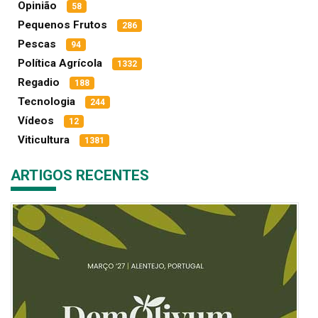
Opinião
58
Pequenos Frutos
286
Pescas
94
Política Agrícola
1332
Regadio
188
Tecnologia
244
Vídeos
12
Viticultura
1381
ARTIGOS RECENTES