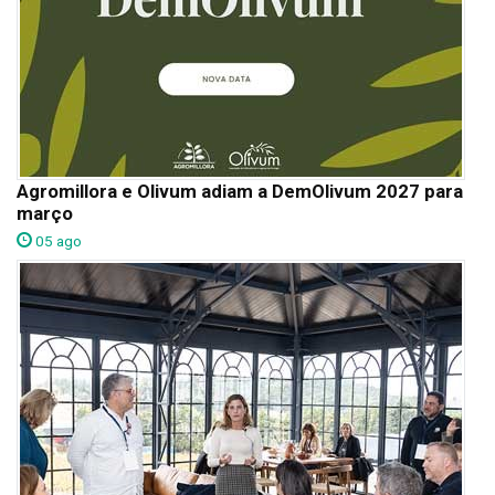
Agromillora e Olivum adiam a DemOlivum 2027 para
março
05 ago