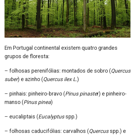
Em Portugal continental existem quatro grandes
grupos de floresta:
– folhosas perenifólias: montados de sobro (
Quercus
suber
) e azinho (
Quercus ilex L.
)
– pinhais: pinheiro-bravo (
Pinus pinaste
r) e pinheiro-
manso (
Pinus pinea
)
– eucaliptais (
Eucalyptus
spp.)
– folhosas caducifólias: carvalhos (
Quercus
spp.) e