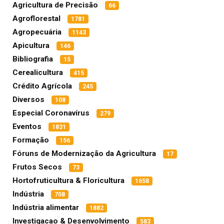
Agricultura de Precisão
66
Agroflorestal
1781
Agropecuária
1143
Apicultura
146
Bibliografia
15
Cerealicultura
415
Crédito Agrícola
245
Diversos
108
Especial Coronavírus
279
Eventos
1831
Formação
156
Fóruns de Modernização da Agricultura
17
Frutos Secos
73
Hortofruticultura & Floricultura
1658
Indústria
708
Indústria alimentar
1882
Investigacao & Desenvolvimento
583