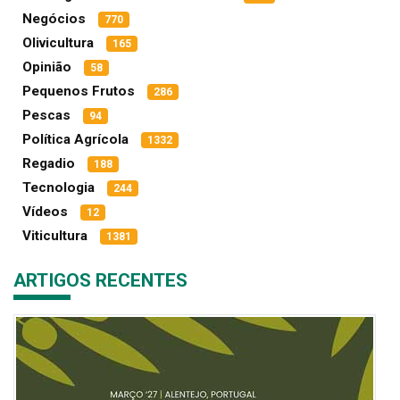
Negócios
770
Olivicultura
165
Opinião
58
Pequenos Frutos
286
Pescas
94
Política Agrícola
1332
Regadio
188
Tecnologia
244
Vídeos
12
Viticultura
1381
ARTIGOS RECENTES