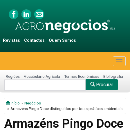
Revistas
Contactos
Quem Somos
Togg
navig
Regiões
Vocabulário Agrícola
Termos Económicos
Bibliografia
Procurar
início
Negócios
Armazéns Pingo Doce distinguidos por boas práticas ambientais
Armazéns Pingo Doce