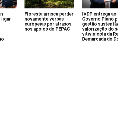
on
Floresta arrisca perder
IVDP entrega ao
 ligar
novamente verbas
Governo Plano p
europeias por atrasos
gestão sustentáv
nos apoios do PEPAC
valorização do s
vitivinícola da R
no
Demarcada do D