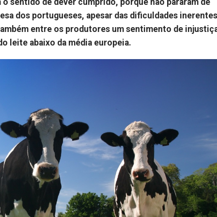
 o sentido de dever cumprido, porque não pararam de
esa dos portugueses, apesar das dificuldades inerentes
também entre os produtores um sentimento de injustiça
o leite abaixo da média europeia.