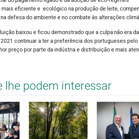
ial do pagamento ligado e da adoção de eco-regimes
 mais eficiente e ecológico na produção de leite, comp
 na defesa do ambiente e no combate às alterações climá
oluição baixou e ficou demonstrado que a culpa não era d
021 continuar a ter a preferência dos portugueses pelo l
or preço por parte da indústria e distribuição e mais ate
e lhe podem interessar