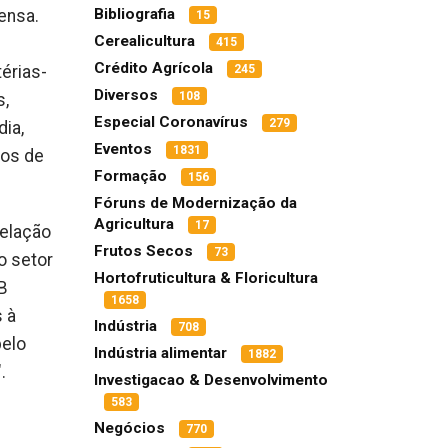
Bibliografia
ensa.
15
Cerealicultura
415
Crédito Agrícola
érias-
245
Diversos
108
s,
Especial Coronavírus
279
ia,
Eventos
1831
tos de
Formação
156
Fóruns de Modernização da
Agricultura
17
relação
Frutos Secos
73
o setor
Hortofruticultura & Floricultura
B
1658
 à
Indústria
708
pelo
Indústria alimentar
1882
.
Investigacao & Desenvolvimento
583
Negócios
770