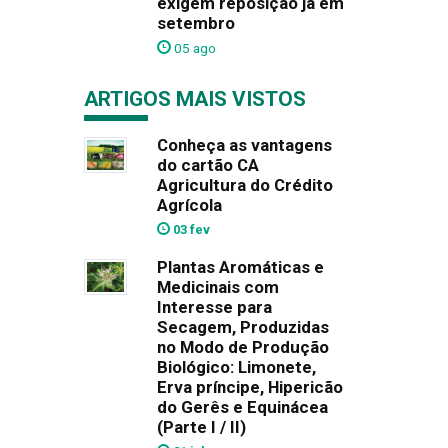
exigem reposição já em
setembro
05 ago
ARTIGOS MAIS VISTOS
Conheça as vantagens
do cartão CA
Agricultura do Crédito
Agrícola
03 fev
Plantas Aromáticas e
Medicinais com
Interesse para
Secagem, Produzidas
no Modo de Produção
Biológico: Limonete,
Erva príncipe, Hipericão
do Gerês e Equinácea
(Parte I / II)