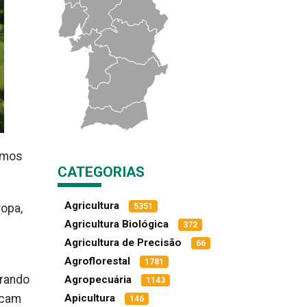
timos
CATEGORIAS
Agricultura
opa,
5351
Agricultura Biológica
372
Agricultura de Precisão
66
Agroflorestal
1781
prando
Agropecuária
1143
icam
Apicultura
146