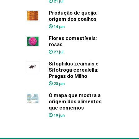
21 jul
Produção de queijo:
origem dos coalhos
14 jan
Flores comestíveis:
rosas
27 jul
Sitophilus zeamais e
Sitotroga cerealella:
Pragas do Milho
23 jan
O mapa que mostra a
origem dos alimentos
que comemos
19 jun