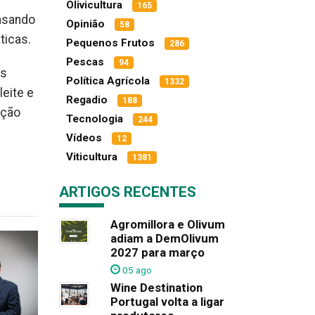
Olivicultura
165
ensando
Opinião
58
ticas.
Pequenos Frutos
286
Pescas
94
as
Política Agrícola
1332
eite e
Regadio
188
nção
Tecnologia
244
Vídeos
12
Viticultura
1381
ARTIGOS RECENTES
Agromillora e Olivum
adiam a DemOlivum
2027 para março
05 ago
Wine Destination
Portugal volta a ligar