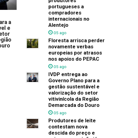
produtores
portugueses a
compradores
internacionais no
ara a
Alentejo
el e
05 ago
etor
egião
Floresta arrisca perder
ouro
novamente verbas
europeias por atrasos
nos apoios do PEPAC
05 ago
IVDP entrega ao
Governo Plano para a
gestão sustentável e
valorização do setor
vitivinícola da Região
Demarcada do Douro
05 ago
Produtores de leite
contestam nova
descida do preço e