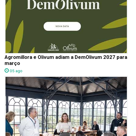
Agromillora e Olivum adiam a DemOlivum 2027 para
março
05 ago