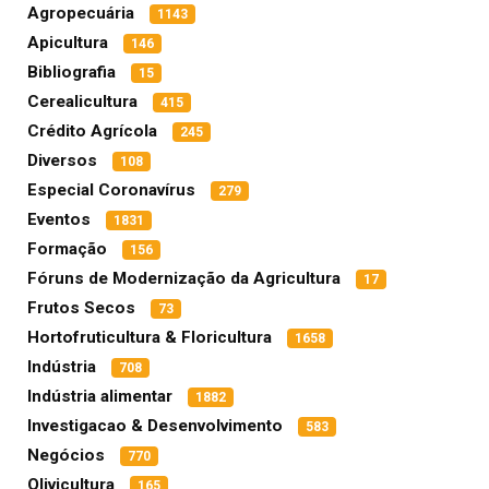
Agropecuária
1143
Apicultura
146
Bibliografia
15
Cerealicultura
415
Crédito Agrícola
245
Diversos
108
Especial Coronavírus
279
Eventos
1831
Formação
156
Fóruns de Modernização da Agricultura
17
Frutos Secos
73
Hortofruticultura & Floricultura
1658
Indústria
708
Indústria alimentar
1882
Investigacao & Desenvolvimento
583
Negócios
770
Olivicultura
165