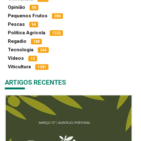
Opinião
58
Pequenos Frutos
286
Pescas
94
Política Agrícola
1332
Regadio
188
Tecnologia
244
Vídeos
12
Viticultura
1381
ARTIGOS RECENTES