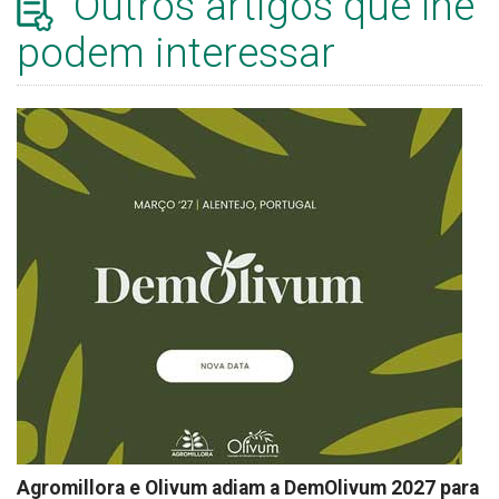
Outros artigos que lhe
podem interessar
Agromillora e Olivum adiam a DemOlivum 2027 para