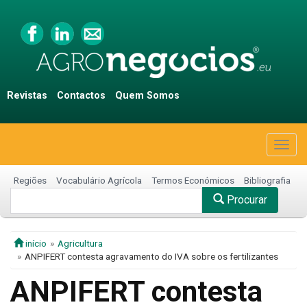
Revistas
Contactos
Quem Somos
Togg
navig
Regiões
Vocabulário Agrícola
Termos Económicos
Bibliografia
Procurar
início
Agricultura
ANPIFERT contesta agravamento do IVA sobre os fertilizantes
ANPIFERT contesta