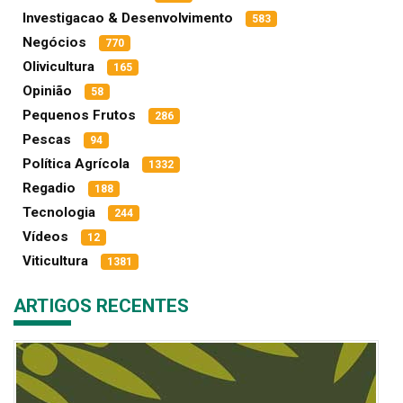
Investigacao & Desenvolvimento
583
Negócios
770
Olivicultura
165
Opinião
58
Pequenos Frutos
286
Pescas
94
Política Agrícola
1332
Regadio
188
Tecnologia
244
Vídeos
12
Viticultura
1381
ARTIGOS RECENTES