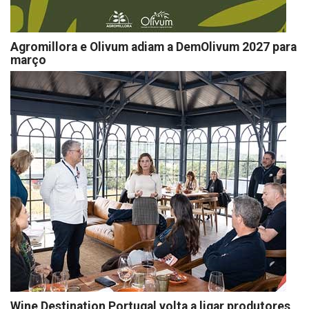
Agromillora e Olivum adiam a DemOlivum 2027 para
março
Wine Destination Portugal volta a ligar produtores