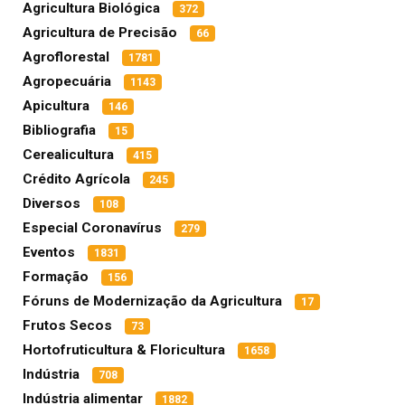
Agricultura Biológica
372
Agricultura de Precisão
66
Agroflorestal
1781
Agropecuária
1143
Apicultura
146
Bibliografia
15
Cerealicultura
415
Crédito Agrícola
245
Diversos
108
Especial Coronavírus
279
Eventos
1831
Formação
156
Fóruns de Modernização da Agricultura
17
Frutos Secos
73
Hortofruticultura & Floricultura
1658
Indústria
708
Indústria alimentar
1882