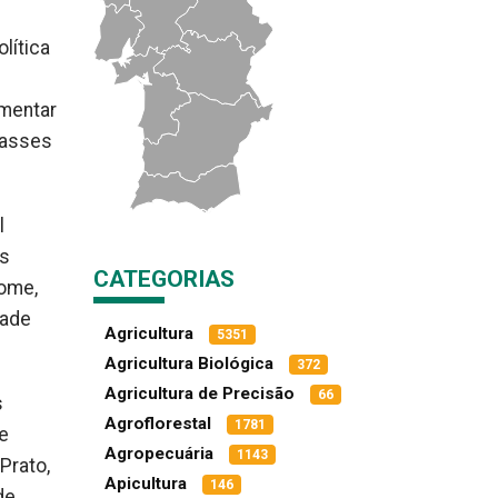
lítica
umentar
lasses
l
is
CATEGORIAS
fome,
dade
Agricultura
5351
Agricultura Biológica
372
Agricultura de Precisão
66
s
Agroflorestal
1781
e
Agropecuária
1143
Prato,
Apicultura
146
de