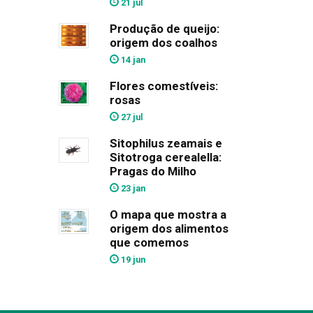
21 jul
Produção de queijo:
origem dos coalhos
14 jan
Flores comestíveis:
rosas
27 jul
Sitophilus zeamais e
Sitotroga cerealella:
Pragas do Milho
23 jan
O mapa que mostra a
origem dos alimentos
que comemos
19 jun