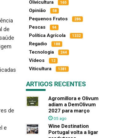
Olivicultura
165
Opinião
58
Pequenos Frutos
286
iência
Pescas
94
l de
Política Agrícola
1332
 saúde
Regadio
188
rigem
Tecnologia
244
Vídeos
12
Viticultura
ficadas
1381
ARTIGOS RECENTES
Agromillora e Olivum
adiam a DemOlivum
res de
2027 para março
05 ago
Wine Destination
l e
Portugal volta a ligar