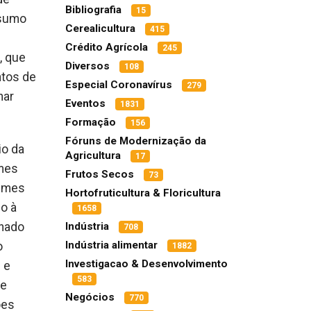
Bibliografia
15
nsumo
Cerealicultura
415
Crédito Agrícola
245
, que
Diversos
108
ntos de
Especial Coronavírus
279
nar
Eventos
1831
Formação
156
Fóruns de Modernização da
io da
Agricultura
17
umes
Frutos Secos
73
gumes
Hortofruticultura & Floricultura
do à
1658
onado
Indústria
708
Indústria alimentar
o
1882
Investigacao & Desenvolvimento
 e
583
de
Negócios
770
ões