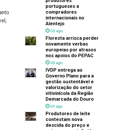
produtores
portugueses a
compradores
anto
internacionais no
el,
Alentejo
05 ago
Floresta arrisca perder
novamente verbas
europeias por atrasos
nos apoios do PEPAC
05 ago
IVDP entrega ao
Governo Plano para a
gestão sustentável e
valorização do setor
vitivinícola da Região
Demarcada do Douro
05 ago
Produtores de leite
contestam nova
descida do preço e