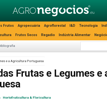
s Frutos
Agropecuária
Agroflorestal
I&D
Tecnologia
Ind
icultura
Frutos Secos
Regadio
Indústria Alimentar
Negóci
Bibliografia
mes e a Agricultura Portuguesa
das Frutas e Legumes e 
guesa
a
Hortofruticultura & Floricultura