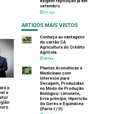
exigem reposição já em
setembro
05 ago
ARTIGOS MAIS VISTOS
Conheça as vantagens
do cartão CA
Agricultura do Crédito
Agrícola
03 fev
Plantas Aromáticas e
Medicinais com
Interesse para
Secagem, Produzidas
ara a
no Modo de Produção
el e
Biológico: Limonete,
etor
Erva príncipe, Hipericão
egião
do Gerês e Equinácea
ouro
(Parte I / II)