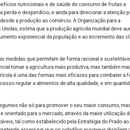
efícios nutricionais e de saúde do consumo de frutas e
erda e desperdício, e ainda para direcionar a atenção po
 desde a produção ao comércio. A Organização para a
s Unidas, estima que a produção agrícola mundial deve a
 aumento exponencial da população e ao incremento das c
 as medidas que permitam de forma racional e sustentáve
ial tornar a agricultura mais produtiva, mas também ma
grícola é uma das formas mais eficazes para combater a 
acesso regular a alimentos de alta qualidade, e em quanti
e legumes não só para promover o seu maior consumo, ma
 orientado para o mercado, através da maior utilização d
áveis, tal como estabelecido pela Estratégia do Prado ao 
 pretende assegurar que os cidadãos europeus dispõem 