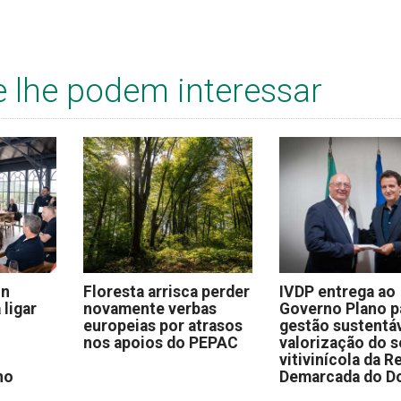
e lhe podem interessar
on
Floresta arrisca perder
IVDP entrega ao
 ligar
novamente verbas
Governo Plano p
europeias por atrasos
gestão sustentáv
nos apoios do PEPAC
valorização do s
vitivinícola da R
no
Demarcada do D