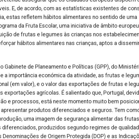
veis. E, de acordo, com as estatísticas existentes de co
a, estas refletem hábitos alimentares no sentido de uma
grama da Fruta Escolar, uma iniciativa de âmbito europeu
buição de frutas e legumes às crianças nos estabelecime
eforçar hábitos alimentares nas crianças, aptos a dissemi
do Gabinete de Planeamento e Políticas (GPP), do Ministér
r e a importância económica da atividade, as frutas e leg
nal (em valor), e o valor das exportações de frutas e le
 exportações agrícolas. É salientado que, Portugal, devi
vação e processos, está neste momento muito bem posici
 apresentar produtos diferenciados e seguros. Tem com
 produção, uma imagem de segurança alimentar das frutas
s diferenciados, produzidos segundo regimes de qualida
s Denominações de Origem Protegida (DOP) e as Indicaç