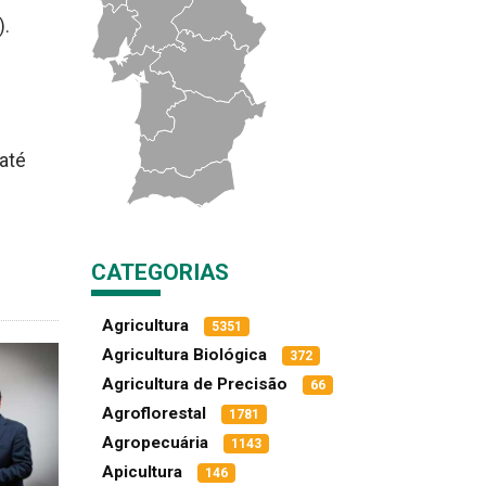
).
até
CATEGORIAS
Agricultura
5351
Agricultura Biológica
372
Agricultura de Precisão
66
Agroflorestal
1781
Agropecuária
1143
Apicultura
146