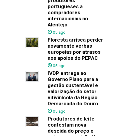
produtores
portugueses a
compradores
internacionais no
Alentejo
05 ago
Floresta arrisca perder
novamente verbas
europeias por atrasos
nos apoios do PEPAC
05 ago
IVDP entrega ao
Governo Plano para a
gestão sustentável e
valorização do setor
vitivinícola da Região
Demarcada do Douro
05 ago
Produtores de leite
contestam nova
descida do preço e