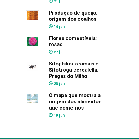
21 jul
Produção de queijo:
origem dos coalhos
14 jan
Flores comestíveis:
rosas
27 jul
Sitophilus zeamais e
Sitotroga cerealella:
Pragas do Milho
23 jan
O mapa que mostra a
origem dos alimentos
que comemos
19 jun