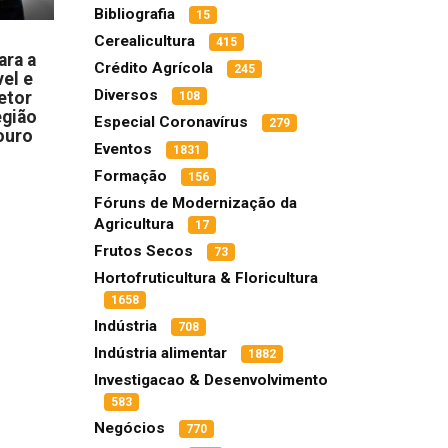
Bibliografia
15
Cerealicultura
415
ara a
Crédito Agrícola
245
el e
Diversos
etor
108
egião
Especial Coronavírus
279
ouro
Eventos
1831
Formação
156
Fóruns de Modernização da
Agricultura
17
Frutos Secos
73
Hortofruticultura & Floricultura
1658
Indústria
708
Indústria alimentar
1882
Investigacao & Desenvolvimento
583
Negócios
770