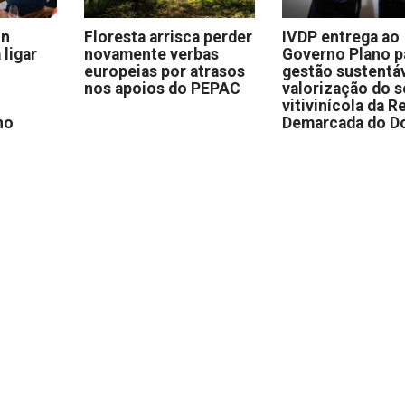
on
Floresta arrisca perder
IVDP entrega ao
 ligar
novamente verbas
Governo Plano p
europeias por atrasos
gestão sustentáv
nos apoios do PEPAC
valorização do s
vitivinícola da R
no
Demarcada do D