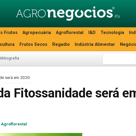
s Frutos
Agropecuária
Agroflorestal
I&D
Tecnologia
Ind
icultura
Frutos Secos
Regadio
Indústria Alimentar
Negóci
Bibliografia
ade será em 2020
da Fitossanidade será e
Agroflorestal