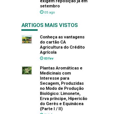
exigem reposição já em
setembro
05 ago
ARTIGOS MAIS VISTOS
Conheça as vantagens
do cartão CA
Agricultura do Crédito
Agrícola
03 fev
Plantas Aromáticas e
Medicinais com
Interesse para
Secagem, Produzidas
no Modo de Produção
Biológico: Limonete,
Erva príncipe, Hipericão
do Gerês e Equinácea
(Parte I / II)