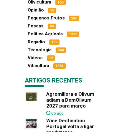
Olivicultura
165
Opinião
58
Pequenos Frutos
286
Pescas
94
Política Agrícola
1332
Regadio
188
Tecnologia
244
Vídeos
12
Viticultura
1381
ARTIGOS RECENTES
Agromillora e Olivum
adiam a DemOlivum
2027 para março
05 ago
Wine Destination
Portugal volta a ligar