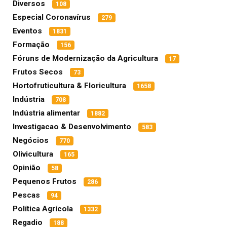
Diversos
108
Especial Coronavírus
279
Eventos
1831
Formação
156
Fóruns de Modernização da Agricultura
17
Frutos Secos
73
Hortofruticultura & Floricultura
1658
Indústria
708
Indústria alimentar
1882
Investigacao & Desenvolvimento
583
Negócios
770
Olivicultura
165
Opinião
58
Pequenos Frutos
286
Pescas
94
Política Agrícola
1332
Regadio
188