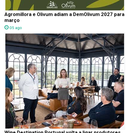
Agromillora e Olivum adiam a DemOlivum 2027 para
março
05 ago
Wine Destination Portugal volta a ligar produtores