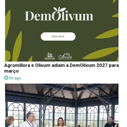
Agromillora e Olivum adiam a DemOlivum 2027 para
março
05 ago