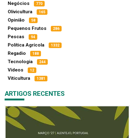
Negócios
770
Olivicultura
165
Opinião
58
Pequenos Frutos
286
Pescas
94
Política Agrícola
1332
Regadio
188
Tecnologia
244
Vídeos
12
Viticultura
1381
ARTIGOS RECENTES