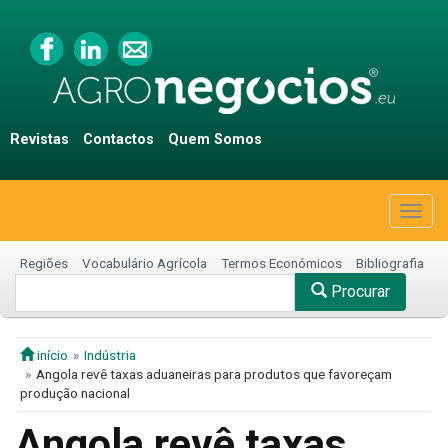
Revistas
Contactos
Quem Somos
Togg
navig
Regiões
Vocabulário Agrícola
Termos Económicos
Bibliografia
Procurar
início
Indústria
Angola revê taxas aduaneiras para produtos que favoreçam
produção nacional
Angola revê taxas