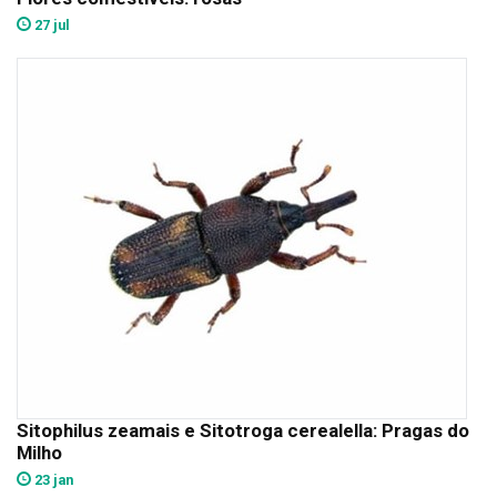
27 jul
Sitophilus zeamais e Sitotroga cerealella: Pragas do
Milho
23 jan