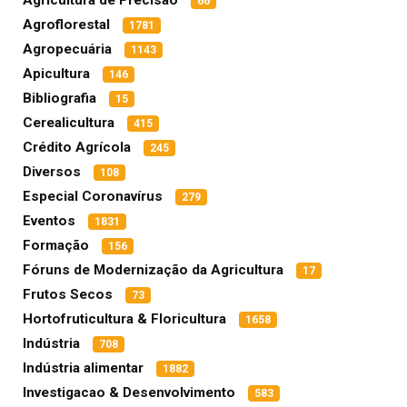
66
Agroflorestal
1781
Agropecuária
1143
Apicultura
146
Bibliografia
15
Cerealicultura
415
Crédito Agrícola
245
Diversos
108
Especial Coronavírus
279
Eventos
1831
Formação
156
Fóruns de Modernização da Agricultura
17
Frutos Secos
73
Hortofruticultura & Floricultura
1658
Indústria
708
Indústria alimentar
1882
Investigacao & Desenvolvimento
583