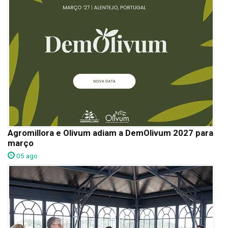
Agromillora e Olivum adiam a DemOlivum 2027 para
março
05 ago