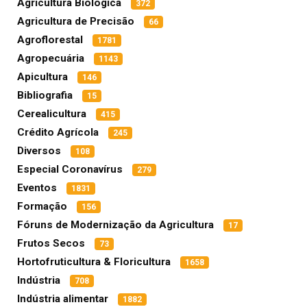
Agricultura Biológica
372
Agricultura de Precisão
66
Agroflorestal
1781
Agropecuária
1143
Apicultura
146
Bibliografia
15
Cerealicultura
415
Crédito Agrícola
245
Diversos
108
Especial Coronavírus
279
Eventos
1831
Formação
156
Fóruns de Modernização da Agricultura
17
Frutos Secos
73
Hortofruticultura & Floricultura
1658
Indústria
708
Indústria alimentar
1882