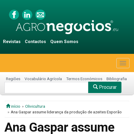
Revistas
Contactos
Quem Somos
Togg
navig
Regiões
Vocabulário Agrícola
Termos Económicos
Bibliografia
Procurar
início
Olivicultura
Ana Gaspar assume liderança da produção de azeites Esporão
Ana Gaspar assume