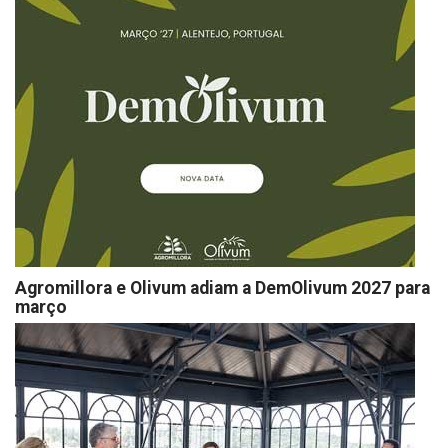
Agromillora e Olivum adiam a DemOlivum 2027 para
março