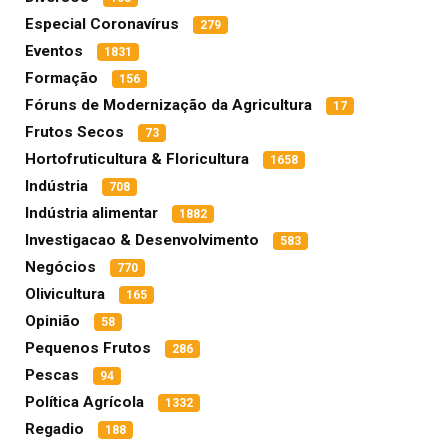
Especial Coronavírus
279
Eventos
1831
Formação
156
Fóruns de Modernização da Agricultura
17
Frutos Secos
73
Hortofruticultura & Floricultura
1658
Indústria
708
Indústria alimentar
1882
Investigacao & Desenvolvimento
583
Negócios
770
Olivicultura
165
Opinião
58
Pequenos Frutos
286
Pescas
94
Política Agrícola
1332
Regadio
188