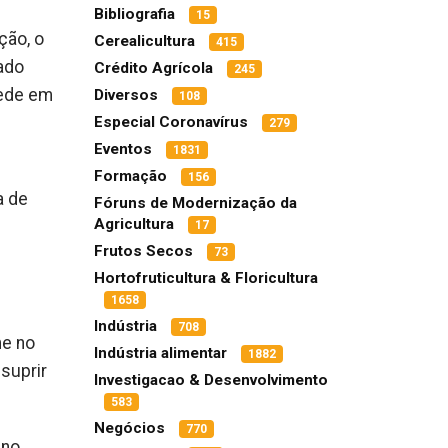
Bibliografia
15
ção, o
Cerealicultura
415
ado
Crédito Agrícola
245
sede em
Diversos
108
Especial Coronavírus
279
Eventos
.
1831
Formação
156
a de
Fóruns de Modernização da
Agricultura
17
Frutos Secos
73
Hortofruticultura & Floricultura
1658
Indústria
708
me no
Indústria alimentar
1882
suprir
Investigacao & Desenvolvimento
583
Negócios
770
 no