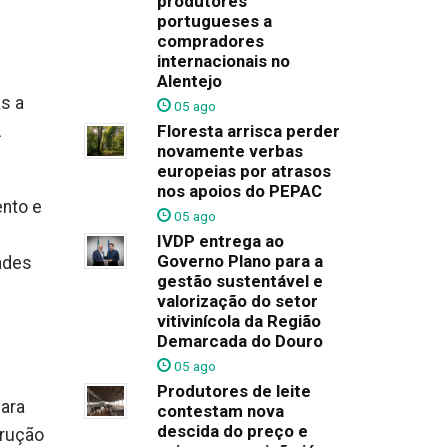
produtores
portugueses a
compradores
internacionais no
Alentejo
s a
05 ago
A
Floresta arrisca perder
novamente verbas
europeias por atrasos
nos apoios do PEPAC
ento e
05 ago
IVDP entrega ao
Governo Plano para a
ades
gestão sustentável e
valorização do setor
vitivinícola da Região
Demarcada do Douro
05 ago
Produtores de leite
para
contestam nova
descida do preço e
trução