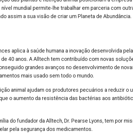
a nível mundial permite-lhe trabalhar em parceria com outr
ndo assim a sua visão de criar um Planeta de Abundância.
iences aplica à saúde humana a inovação desenvolvida pela
a de 40 anos. A Alltech tem contribuído com novas soluçõ
m conseguido grandes avanços no desenvolvimento de nova
dicamentos mais usado sem todo o mundo.
rição animal ajudam os produtores pecuários a reduzir o 
 que o aumento da resistência das bactérias aos antibióti
mília do fundador da Alltech, Dr. Pearse Lyons, tem por mi
zelar pela segurança dos medicamentos.