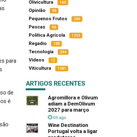
Olivicultura
165
as
Opinião
58
Pequenos Frutos
286
Pescas
94
Política Agrícola
1332
Regadio
188
Tecnologia
244
Vídeos
es para
12
Viticultura
s
1381
ARTIGOS RECENTES
uso de
Agromillora e Olivum
cos é
adiam a DemOlivum
2027 para março
05 ago
ssão
Wine Destination
Portugal volta a ligar