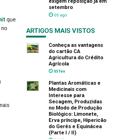
exigem reposição já em
setembro
05 ago
it
que
 no
ARTIGOS MAIS VISTOS
Conheça as vantagens
do cartão CA
Agricultura do Crédito
Agrícola
03 fev
s
Plantas Aromáticas e
Medicinais com
Interesse para
Secagem, Produzidas
mais
no Modo de Produção
Biológico: Limonete,
Erva príncipe, Hipericão
do Gerês e Equinácea
(Parte I / II)