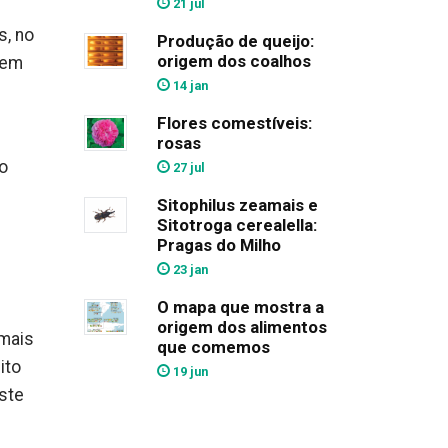
21 jul
s, no
Produção de queijo:
origem dos coalhos
uem
14 jan
Flores comestíveis:
rosas
o
27 jul
Sitophilus zeamais e
Sitotroga cerealella:
Pragas do Milho
23 jan
O mapa que mostra a
origem dos alimentos
 mais
que comemos
ito
19 jun
este