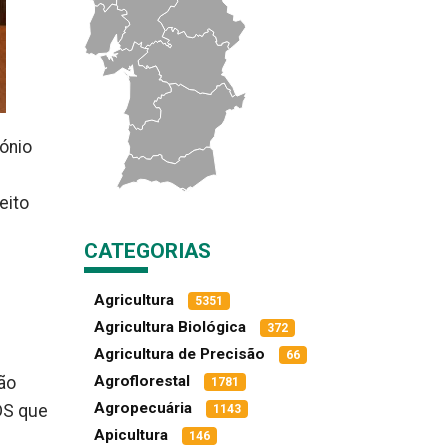
tónio
eito
CATEGORIAS
Agricultura
5351
Agricultura Biológica
372
Agricultura de Precisão
66
Agroflorestal
ção
1781
Agropecuária
DS que
1143
Apicultura
146