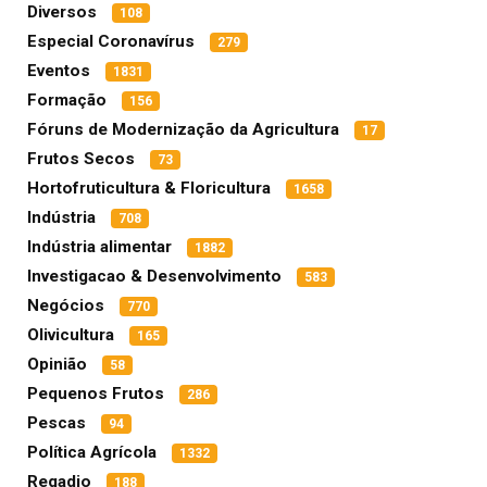
Diversos
108
Especial Coronavírus
279
Eventos
1831
Formação
156
Fóruns de Modernização da Agricultura
17
Frutos Secos
73
Hortofruticultura & Floricultura
1658
Indústria
708
Indústria alimentar
1882
Investigacao & Desenvolvimento
583
Negócios
770
Olivicultura
165
Opinião
58
Pequenos Frutos
286
Pescas
94
Política Agrícola
1332
Regadio
188