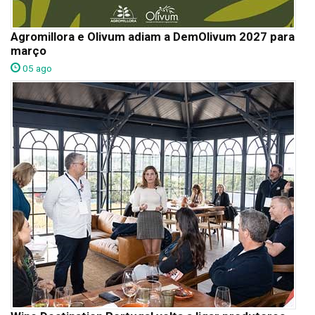
Agromillora e Olivum adiam a DemOlivum 2027 para
março
05 ago