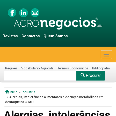
Revistas
Contactos
Quem Somos
Togg
navig
Regiões
Vocabulário Agrícola
Termos Económicos
Bibliografia
Procurar
início
Indústria
Alergias, intolerâncias alimentares e doenças metabólicas em
destaque na UTAD
Alergias, intolerâncias