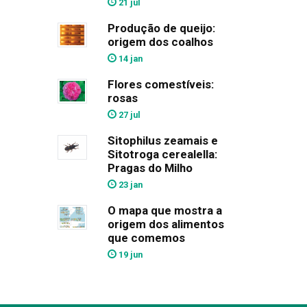
21 jul
Produção de queijo:
origem dos coalhos
14 jan
Flores comestíveis:
rosas
27 jul
Sitophilus zeamais e
Sitotroga cerealella:
Pragas do Milho
23 jan
O mapa que mostra a
origem dos alimentos
que comemos
19 jun