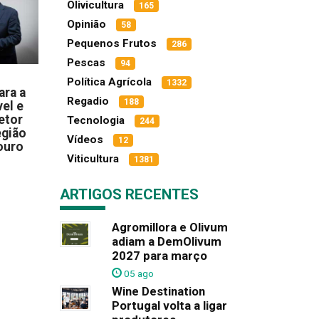
Olivicultura
165
Opinião
58
Pequenos Frutos
286
Pescas
94
Política Agrícola
1332
ara a
Regadio
188
el e
etor
Tecnologia
244
egião
Vídeos
12
ouro
Viticultura
1381
ARTIGOS RECENTES
Agromillora e Olivum
adiam a DemOlivum
2027 para março
05 ago
Wine Destination
Portugal volta a ligar