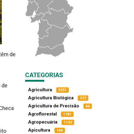
 têm de
CATEGORIAS
o de
Agricultura
5351
Agricultura Biológica
372
Agricultura de Precisão
66
a Checa
Agroflorestal
1781
Agropecuária
1143
Apicultura
ito
146