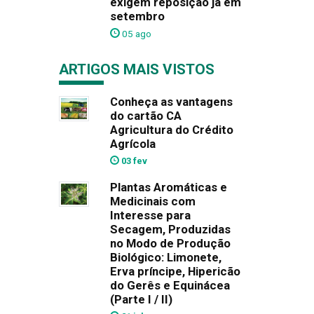
exigem reposição já em
setembro
05 ago
ARTIGOS MAIS VISTOS
Conheça as vantagens
do cartão CA
Agricultura do Crédito
Agrícola
03 fev
Plantas Aromáticas e
Medicinais com
Interesse para
Secagem, Produzidas
no Modo de Produção
Biológico: Limonete,
Erva príncipe, Hipericão
do Gerês e Equinácea
(Parte I / II)