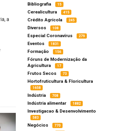
Bibliografia
15
Cerealicultura
415
a, a
Crédito Agrícola
245
Diversos
108
Especial Coronavírus
279
Eventos
1831
é
Formação
156
Fóruns de Modernização da
Agricultura
17
Frutos Secos
73
Hortofruticultura & Floricultura
1658
Indústria
708
Indústria alimentar
1882
Investigacao & Desenvolvimento
583
Negócios
770