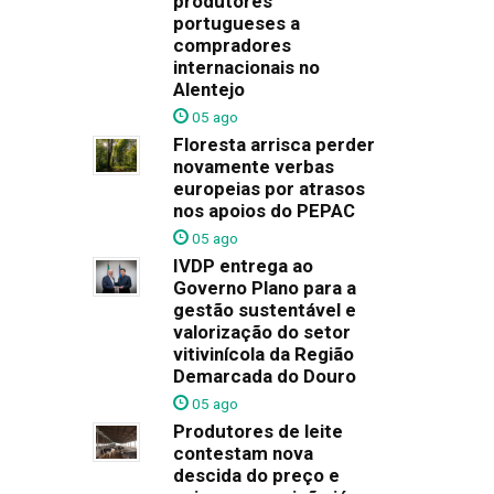
produtores
portugueses a
compradores
internacionais no
Alentejo
05 ago
Floresta arrisca perder
novamente verbas
europeias por atrasos
nos apoios do PEPAC
05 ago
IVDP entrega ao
Governo Plano para a
gestão sustentável e
valorização do setor
vitivinícola da Região
Demarcada do Douro
05 ago
Produtores de leite
contestam nova
descida do preço e