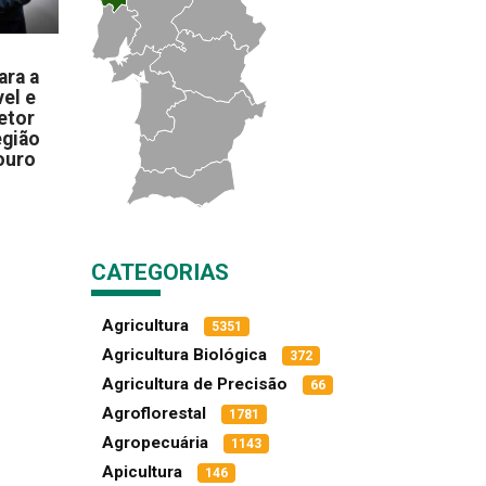
ara a
el e
etor
egião
ouro
CATEGORIAS
Agricultura
5351
Agricultura Biológica
372
Agricultura de Precisão
66
Agroflorestal
1781
Agropecuária
1143
Apicultura
146