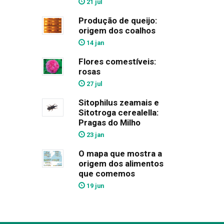
21 jul
Produção de queijo:
origem dos coalhos
14 jan
Flores comestíveis:
rosas
27 jul
Sitophilus zeamais e
Sitotroga cerealella:
Pragas do Milho
23 jan
O mapa que mostra a
origem dos alimentos
que comemos
19 jun