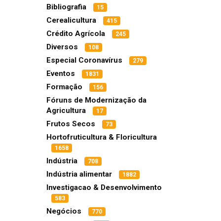
Bibliografia
15
Cerealicultura
415
Crédito Agrícola
245
Diversos
108
Especial Coronavírus
279
Eventos
1831
Formação
156
Fóruns de Modernização da
Agricultura
17
Frutos Secos
73
Hortofruticultura & Floricultura
1658
Indústria
708
Indústria alimentar
1882
Investigacao & Desenvolvimento
583
Negócios
770