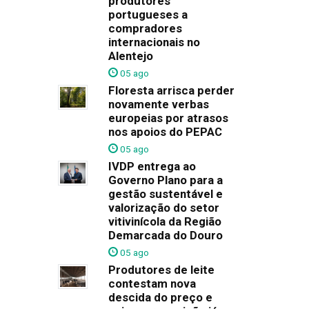
produtores
portugueses a
compradores
internacionais no
Alentejo
05 ago
Floresta arrisca perder
novamente verbas
europeias por atrasos
nos apoios do PEPAC
05 ago
IVDP entrega ao
Governo Plano para a
gestão sustentável e
valorização do setor
vitivinícola da Região
Demarcada do Douro
05 ago
Produtores de leite
contestam nova
descida do preço e