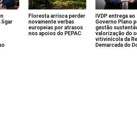
on
Floresta arrisca perder
IVDP entrega ao
 ligar
novamente verbas
Governo Plano p
europeias por atrasos
gestão sustentáv
nos apoios do PEPAC
valorização do s
vitivinícola da R
no
Demarcada do D