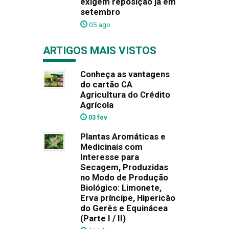
exigem reposição já em
setembro
05 ago
ARTIGOS MAIS VISTOS
Conheça as vantagens
do cartão CA
Agricultura do Crédito
Agrícola
03 fev
Plantas Aromáticas e
Medicinais com
Interesse para
Secagem, Produzidas
no Modo de Produção
Biológico: Limonete,
Erva príncipe, Hipericão
do Gerês e Equinácea
(Parte I / II)