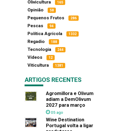
Olivicultura
165
Opinião
58
Pequenos Frutos
286
Pescas
94
Política Agrícola
1332
Regadio
188
Tecnologia
244
Vídeos
12
Viticultura
1381
ARTIGOS RECENTES
Agromillora e Olivum
adiam a DemOlivum
2027 para março
05 ago
Wine Destination
Portugal volta a ligar