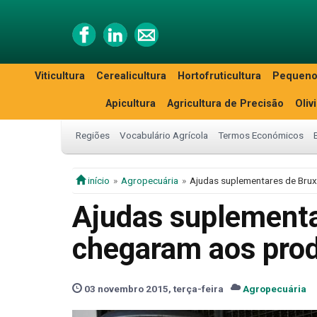
Viticultura
Cerealicultura
Hortofruticultura
Pequeno
Apicultura
Agricultura de Precisão
Oliv
Regiões
Vocabulário Agrícola
Termos Económicos
início
Agropecuária
Ajudas suplementares de Bruxe
Ajudas suplementa
chegaram aos produ
03 novembro 2015, terça-feira
Agropecuária