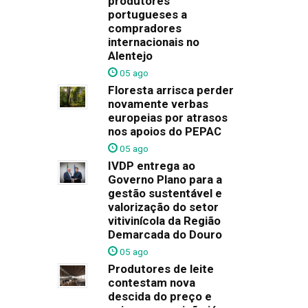
produtores
portugueses a
compradores
internacionais no
Alentejo
05 ago
Floresta arrisca perder
novamente verbas
europeias por atrasos
nos apoios do PEPAC
05 ago
IVDP entrega ao
Governo Plano para a
gestão sustentável e
valorização do setor
vitivinícola da Região
Demarcada do Douro
05 ago
Produtores de leite
contestam nova
descida do preço e