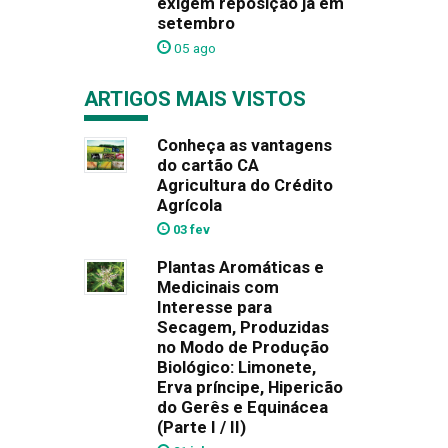
exigem reposição já em
setembro
05 ago
ARTIGOS MAIS VISTOS
Conheça as vantagens
do cartão CA
Agricultura do Crédito
Agrícola
03 fev
Plantas Aromáticas e
Medicinais com
Interesse para
Secagem, Produzidas
no Modo de Produção
Biológico: Limonete,
Erva príncipe, Hipericão
do Gerês e Equinácea
(Parte I / II)