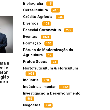
Bibliografia
15
Cerealicultura
415
Crédito Agrícola
245
Diversos
108
Especial Coronavírus
279
Eventos
1831
Formação
156
Fóruns de Modernização da
Agricultura
17
Frutos Secos
73
ara a
el e
Hortofruticultura & Floricultura
etor
1658
egião
Indústria
708
ouro
Indústria alimentar
1882
Investigacao & Desenvolvimento
583
Negócios
770