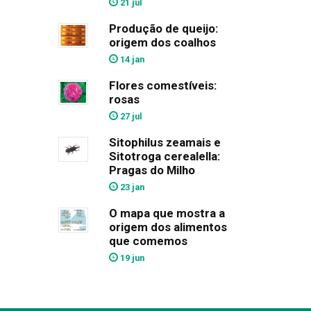
21 jul
Produção de queijo:
origem dos coalhos
14 jan
Flores comestíveis:
rosas
27 jul
Sitophilus zeamais e
Sitotroga cerealella:
Pragas do Milho
23 jan
O mapa que mostra a
origem dos alimentos
que comemos
19 jun