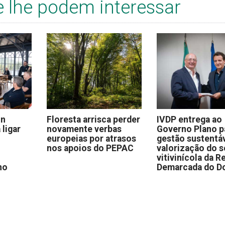
e lhe podem interessar
on
Floresta arrisca perder
IVDP entrega ao
 ligar
novamente verbas
Governo Plano p
europeias por atrasos
gestão sustentáv
nos apoios do PEPAC
valorização do s
vitivinícola da R
no
Demarcada do D