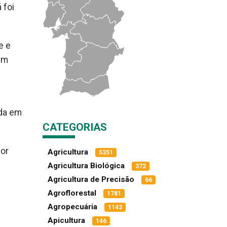
 foi
e e
em
uda em
CATEGORIAS
por
Agricultura
5351
Agricultura Biológica
372
Agricultura de Precisão
66
Agroflorestal
1781
Agropecuária
1143
Apicultura
146