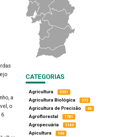
erdas
ejo
CATEGORIAS
Agricultura
5351
nho, a
Agricultura Biológica
372
vel, o
Agricultura de Precisão
66
 6
Agroflorestal
1781
Agropecuária
1143
Apicultura
146