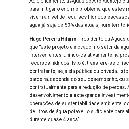
Adicionalmente, a Águas do Alto Alentejo e 
para mitigar o enorme problema que estes m
vivem a nível de recursos hídricos escasso
água já seja de 50% das atuais, num territór
Hugo Pereira Hilário
, Presidente da Águas d
que “este projeto é inovador no setor da á
intervenientes, unindo-os ativamente na pro
recursos hídricos. Isto é, transfere-se o ri
contratante, seja ela pública ou privada. I
parceira, depende do seu desempenho, ou se
contratualmente para a redução de perdas. A
desenvolvimento e este grande investiment
operações de sustentabilidade ambiental do
de litros de água potável, o suficiente para
durante quase 4 anos”.