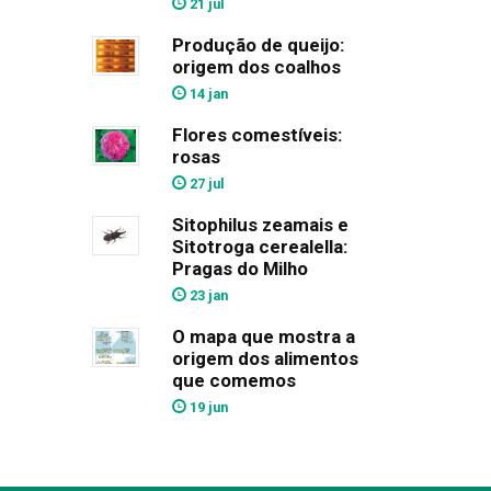
21 jul
Produção de queijo:
origem dos coalhos
14 jan
Flores comestíveis:
rosas
27 jul
Sitophilus zeamais e
Sitotroga cerealella:
Pragas do Milho
23 jan
O mapa que mostra a
origem dos alimentos
que comemos
19 jun