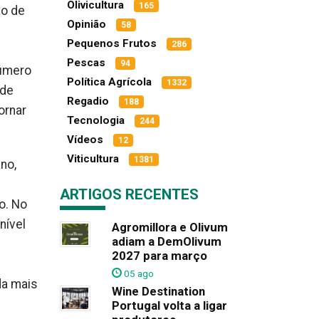
Olivicultura
165
ão de
Opinião
58
Pequenos Frutos
286
Pescas
94
número
Política Agrícola
1332
 de
Regadio
188
ornar
Tecnologia
244
Vídeos
12
Viticultura
1381
no,
ARTIGOS RECENTES
o. No
nível
Agromillora e Olivum
adiam a DemOlivum
2027 para março
05 ago
da mais
Wine Destination
Portugal volta a ligar