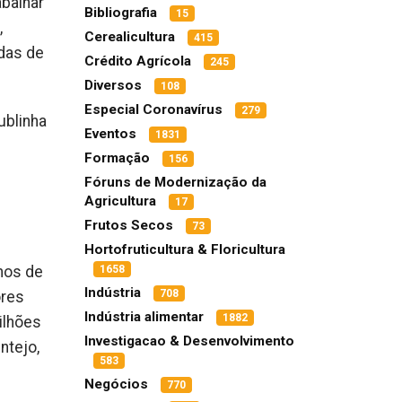
abalhar
Bibliografia
15
,
Cerealicultura
415
rdas de
Crédito Agrícola
245
Diversos
108
Especial Coronavírus
279
ublinha
Eventos
1831
Formação
156
Fóruns de Modernização da
Agricultura
17
Frutos Secos
73
Hortofruticultura & Floricultura
nos de
1658
Indústria
708
ores
Indústria alimentar
1882
ilhões
Investigacao & Desenvolvimento
ntejo,
583
Negócios
770