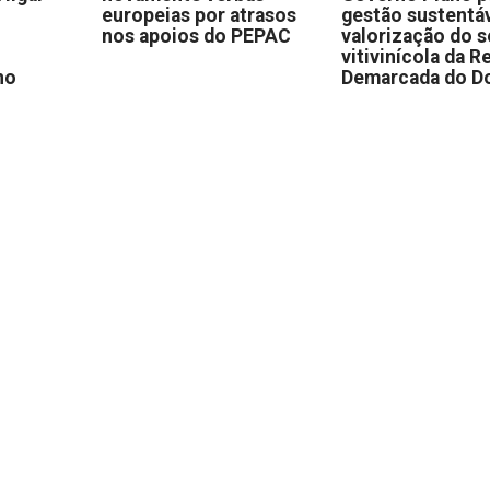
europeias por atrasos
gestão sustentáv
nos apoios do PEPAC
valorização do s
vitivinícola da R
no
Demarcada do D