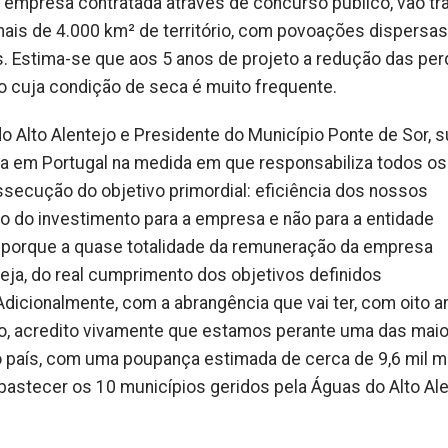
a empresa contratada através de concurso publico, vão tr
ais de 4.000 km² de território, com povoações dispersas
s. Estima-se que aos 5 anos de projeto a redução das pe
io cuja condição de seca é muito frequente.
o Alto Alentejo e Presidente do Município Ponte de Sor, s
gua em Portugal na medida em que responsabiliza todos os
ssecução do objetivo primordial: eficiência dos nossos
sco do investimento para a empresa e não para a entidade
sto porque a quase totalidade da remuneração da empresa
ja, do real cumprimento dos objetivos definidos
dicionalmente, com a abrangência que vai ter, com oito a
o, acredito vivamente que estamos perante uma das mai
 país, com uma poupança estimada de cerca de 9,6 mil m
 abastecer os 10 municípios geridos pela Águas do Alto Ale