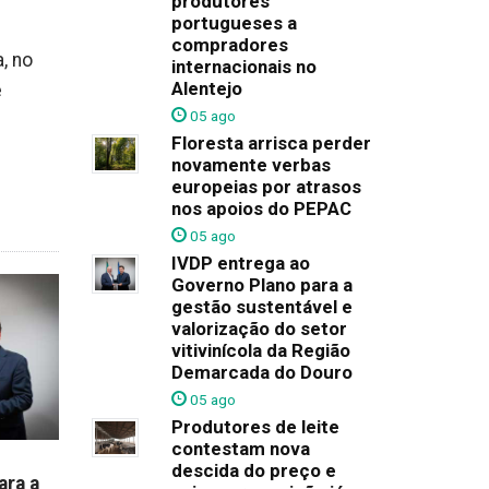
produtores
portugueses a
compradores
, no
internacionais no
Alentejo
e
05 ago
Floresta arrisca perder
novamente verbas
europeias por atrasos
nos apoios do PEPAC
05 ago
IVDP entrega ao
Governo Plano para a
gestão sustentável e
valorização do setor
vitivinícola da Região
Demarcada do Douro
05 ago
Produtores de leite
contestam nova
descida do preço e
ara a