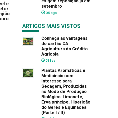
exigem reposição já em
el e
setembro
etor
05 ago
egião
ouro
ARTIGOS MAIS VISTOS
Conheça as vantagens
do cartão CA
Agricultura do Crédito
Agrícola
03 fev
Plantas Aromáticas e
Medicinais com
Interesse para
Secagem, Produzidas
no Modo de Produção
Biológico: Limonete,
Erva príncipe, Hipericão
do Gerês e Equinácea
(Parte I / II)