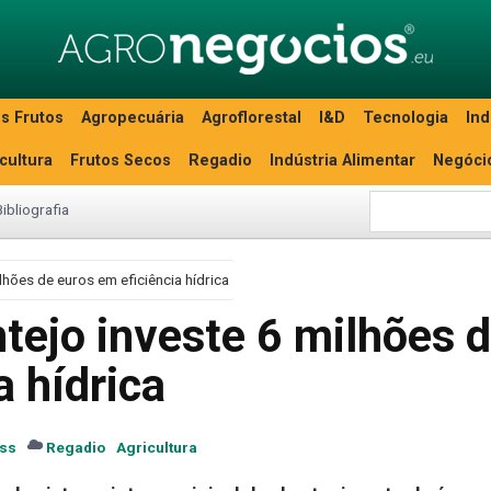
s Frutos
Agropecuária
Agroflorestal
I&D
Tecnologia
Ind
icultura
Frutos Secos
Regadio
Indústria Alimentar
Negóci
Bibliografia
lhões de euros em eficiência hídrica
tejo investe 6 milhões 
a hídrica
ss
Regadio
Agricultura