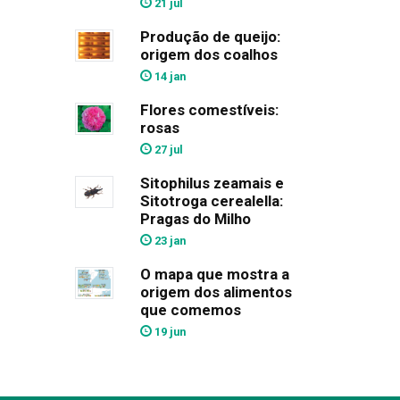
21 jul
Produção de queijo:
origem dos coalhos
14 jan
Flores comestíveis:
rosas
27 jul
Sitophilus zeamais e
Sitotroga cerealella:
Pragas do Milho
23 jan
O mapa que mostra a
origem dos alimentos
que comemos
19 jun