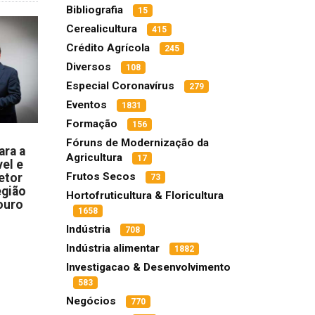
Bibliografia
15
Cerealicultura
415
Crédito Agrícola
245
Diversos
108
Especial Coronavírus
279
Eventos
1831
Formação
156
Fóruns de Modernização da
ara a
Agricultura
17
el e
Frutos Secos
etor
73
egião
Hortofruticultura & Floricultura
ouro
1658
Indústria
708
Indústria alimentar
1882
Investigacao & Desenvolvimento
583
Negócios
770