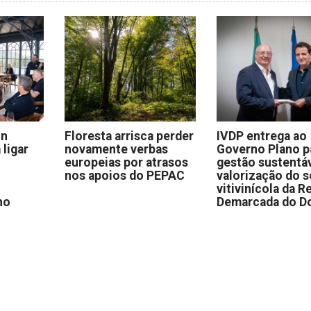
on
Floresta arrisca perder
IVDP entrega ao
 ligar
novamente verbas
Governo Plano p
europeias por atrasos
gestão sustentáv
nos apoios do PEPAC
valorização do s
vitivinícola da R
no
Demarcada do D