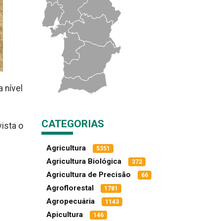
a nível
CATEGORIAS
ista o
Agricultura
5351
Agricultura Biológica
372
Agricultura de Precisão
66
Agroflorestal
1781
Agropecuária
1143
Apicultura
146