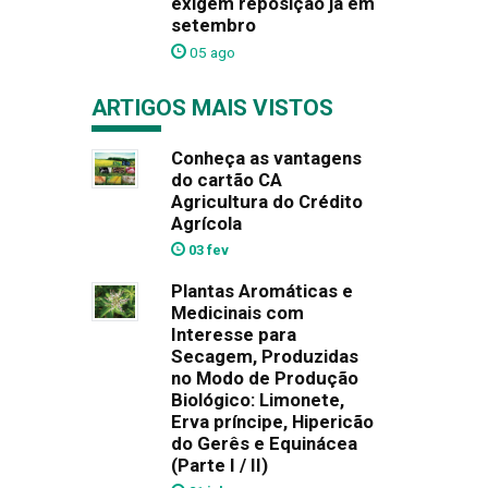
exigem reposição já em
setembro
05 ago
ARTIGOS MAIS VISTOS
Conheça as vantagens
do cartão CA
Agricultura do Crédito
Agrícola
03 fev
Plantas Aromáticas e
Medicinais com
Interesse para
Secagem, Produzidas
no Modo de Produção
Biológico: Limonete,
Erva príncipe, Hipericão
do Gerês e Equinácea
(Parte I / II)