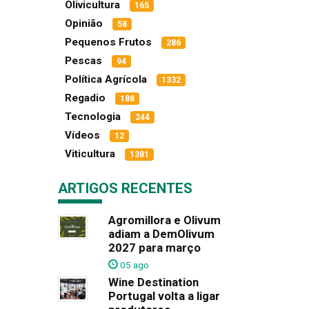
Olivicultura
165
Opinião
58
Pequenos Frutos
286
Pescas
94
Política Agrícola
1332
Regadio
188
Tecnologia
244
Vídeos
12
Viticultura
1381
ARTIGOS RECENTES
Agromillora e Olivum
adiam a DemOlivum
2027 para março
05 ago
Wine Destination
Portugal volta a ligar