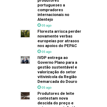
produtores
portugueses a
compradores
internacionais no
Alentejo
05 ago
Floresta arrisca perder
novamente verbas
europeias por atrasos
nos apoios do PEPAC
05 ago
IVDP entrega ao
Governo Plano para a
gestão sustentável e
valorização do setor
vitivinícola da Região
Demarcada do Douro
05 ago
Produtores de leite
contestam nova
descida do preço e