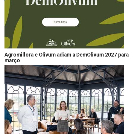
Agromillora e Olivum adiam a DemOlivum 2027 para
março