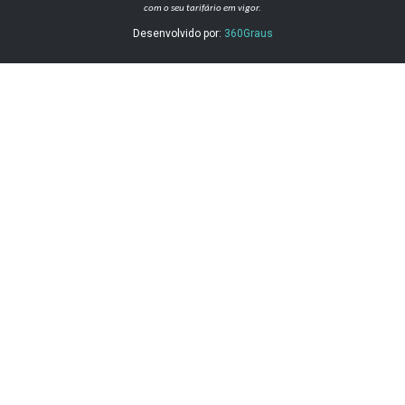
com o seu tarifário em vigor.
Desenvolvido por:
360Graus