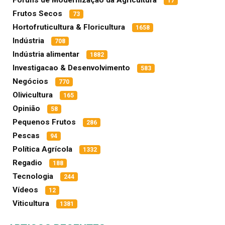
Fóruns de Modernização da Agricultura
17
Frutos Secos
73
Hortofruticultura & Floricultura
1658
Indústria
708
Indústria alimentar
1882
Investigacao & Desenvolvimento
583
Negócios
770
Olivicultura
165
Opinião
58
Pequenos Frutos
286
Pescas
94
Política Agrícola
1332
Regadio
188
Tecnologia
244
Vídeos
12
Viticultura
1381